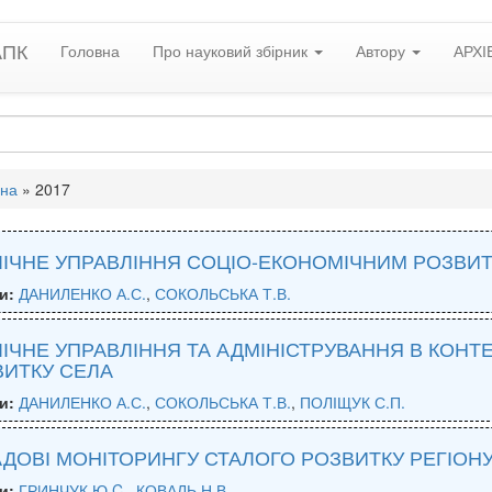
АПК
Головна
Про науковий збірник
Автору
АРХІ
вна
»
2017
ІЧНЕ УПРАВЛІННЯ СОЦІО-ЕКОНОМІЧНИМ РОЗВИТ
и:
ДАНИЛЕНКО А.С.
,
СОКОЛЬСЬКА Т.В.
ІЧНЕ УПРАВЛІННЯ ТА АДМІНІСТРУВАННЯ В КОНТ
ВИТКУ СЕЛА
и:
ДАНИЛЕНКО А.С.
,
СОКОЛЬСЬКА Т.В.
,
ПОЛІЩУК С.П.
ДОВІ МОНІТОРИНГУ СТАЛОГО РОЗВИТКУ РЕГІОН
и:
ГРИНЧУК Ю.C.
,
КОВАЛЬ Н.В.