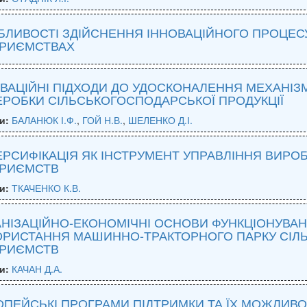
ЛИВОСТІ ЗДІЙСНЕННЯ ІННОВАЦІЙНОГО ПРОЦЕС
ПРИЄМСТВАХ
ВАЦІЙНІ ПІДХОДИ ДО УДОСКОНАЛЕННЯ МЕХАНІЗ
РОБКИ СІЛЬСЬКОГОСПОДАРСЬКОЇ ПРОДУКЦІЇ
и:
БАЛАНЮК І.Ф.
,
ГОЙ Н.В.
,
ШЕЛЕНКО Д.І.
РСИФІКАЦІЯ ЯК ІНСТРУМЕНТ УПРАВЛІННЯ ВИР
ПРИЄМСТВ
и:
ТКАЧЕНКО К.В.
АНІЗАЦІЙНО-ЕКОНОМІЧНІ ОСНОВИ ФУНКЦІОНУВА
ОРИСТАННЯ МАШИННО-ТРАКТОРНОГО ПАРКУ СІЛ
ПРИЄМСТВ
и:
КАЧАН Д.А.
ПЕЙСЬКІ ПРОГРАМИ ПІДТРИМКИ ТА ЇХ МОЖЛИВО