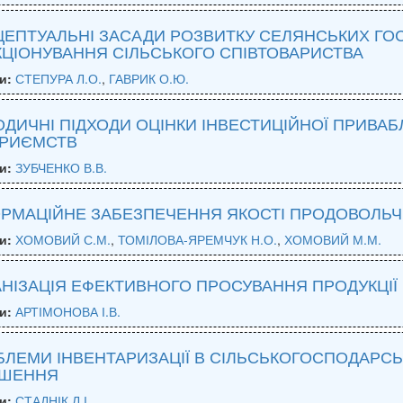
ЕПТУАЛЬНІ ЗАСАДИ РОЗВИТКУ СЕЛЯНСЬКИХ ГОС
ЦІОНУВАННЯ СІЛЬСЬКОГО СПІВТОВАРИСТВА
и:
СТЕПУРА Л.О.
,
ГАВРИК О.Ю.
ДИЧНІ ПІДХОДИ ОЦІНКИ ІНВЕСТИЦІЙНОЇ ПРИВА
ПРИЄМСТВ
и:
ЗУБЧЕНКО В.В.
РМАЦІЙНЕ ЗАБЕЗПЕЧЕННЯ ЯКОСТІ ПРОДОВОЛЬЧИХ
и:
ХОМОВИЙ С.М.
,
ТОМІЛОВА-ЯРЕМЧУК Н.О.
,
ХОМОВИЙ М.М.
НІЗАЦІЯ ЕФЕКТИВНОГО ПРОСУВАННЯ ПРОДУКЦІ
и:
АРТІМОНОВА І.В.
ЛЕМИ ІНВЕНТАРИЗАЦІЇ В СІЛЬСЬКОГОСПОДАРСЬ
ІШЕННЯ
и:
СТАДНІК Л.І.