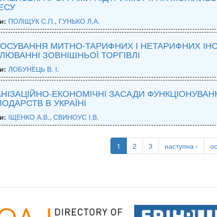
ЕСУ
и:
ПОЛІЩУК С.П.
,
ГУНЬКО Л.А.
ОСУВАННЯ МИТНО-ТАРИФНИХ І НЕТАРИФНИХ ІН
ЛЮВАННІ ЗОВНІШНЬОЇ ТОРГІВЛІ
и:
ЛОБУНЕЦЬ В. І.
НІЗАЦІЙНО-ЕКОНОМІЧНІ ЗАСАДИ ФУНКЦІОНУВА
ОДАРСТВ В УКРАЇНІ
и:
ІЩЕНКО А.В.
,
СВИНОУС І.В.
1
2
3
наступна ›
о