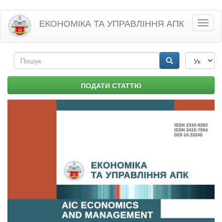
Перейти
ЕКОНОМІКА ТА УПРАВЛІННЯ АПК
Toggl
до
naviga
основного
матеріалу
Пошукова
форма
Пошук
ПОДАТИ СТАТТЮ