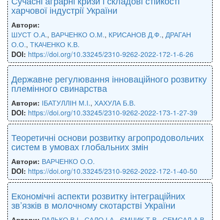
Сучасні аграрні кризи і складові стійкості
харчової індустрії України
Автори:
ШУСТ О.А.
,
ВАРЧЕНКО О.М.
,
КРИСАНОВ Д.Ф.
,
ДРАГАН
О.О.
,
ТКАЧЕНКО К.В.
DOI:
https://doi.org/10.33245/2310-9262-2022-172-1-6-26
Державне регулювання інноваційного розвитку
племінного свинарства
Автори:
ІБАТУЛЛІН М.І.
,
ХАХУЛА Б.В.
DOI:
https://doi.org/10.33245/2310-9262-2022-173-1-27-39
Теоретичні основи розвитку агропродовольчих
систем в умовах глобальних змін
Автори:
ВАРЧЕНКО О.О.
DOI:
https://doi.org/10.33245/2310-9262-2022-172-1-40-50
Економічні аспекти розвитку інтеграційних
зв’язків в молочному скотарстві України
Автори:
РАДЬКО В.І.
,
САЛО І.А.
,
ЄМЧИК Т.В.
,
СЕМСАЛ А.В.