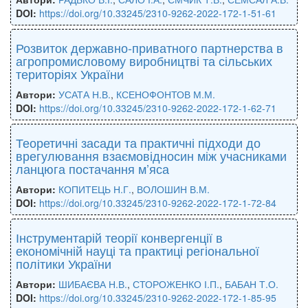
DOI:
https://doi.org/10.33245/2310-9262-2022-172-1-51-61
Розвиток державно-приватного партнерства в
агропромисловому виробництві та сільських
територіях України
Автори:
УСАТА Н.В.
,
КСЕНОФОНТОВ М.М.
DOI:
https://doi.org/10.33245/2310-9262-2022-172-1-62-71
Теоретичні засади та практичні підходи до
врегулювання взаємовідносин між учасниками
ланцюга постачання м’яса
Автори:
КОПИТЕЦЬ Н.Г.
,
ВОЛОШИН В.М.
DOI:
https://doi.org/10.33245/2310-9262-2022-172-1-72-84
Інструментарій теорії конвергенції в
економічній науці та практиці регіональної
політики України
Автори:
ШИБАЄВА Н.В.
,
СТОРОЖЕНКО І.П.
,
БАБАН Т.О.
DOI:
https://doi.org/10.33245/2310-9262-2022-172-1-85-95