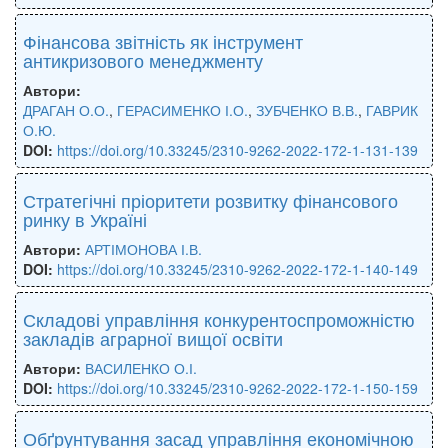
Фінансова звітність як інструмент
антикризового менеджменту
Автори:
ДРАГАН О.О.
,
ГЕРАСИМЕНКО І.О.
,
ЗУБЧЕНКО В.В.
,
ГАВРИК
О.Ю.
DOI:
https://doi.org/10.33245/2310-9262-2022-172-1-131-139
Стратегічні пріоритети розвитку фінансового
ринку в Україні
Автори:
АРТІМОНОВА І.В.
DOI:
https://doi.org/10.33245/2310-9262-2022-172-1-140-149
Складові управління конкурентоспроможністю
закладів аграрної вищої освіти
Автори:
ВАСИЛЕНКО О.І.
DOI:
https://doi.org/10.33245/2310-9262-2022-172-1-150-159
Обґрунтування засад управління економічною