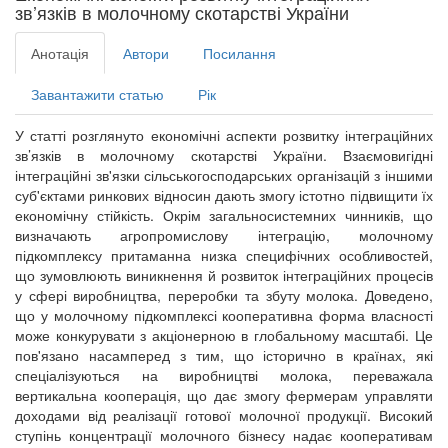
зв’язків в молочному скотарстві України
Анотація
Автори
Посилання
Завантажити статью
Рік
У статті розглянуто економічні аспекти розвитку інтеграційних
зв’язків в молочному скотарстві України. Взаємовигідні
інтеграційні зв'язки сільськогосподарських організацій з іншими
суб'єктами ринкових відносин дають змогу істотно підвищити їх
економічну стійкість. Окрім загальносистемних чинників, що
визначають агропромислову інтеграцію, молочному
підкомплексу притаманна низка специфічних особливостей,
що зумовлюють виникнення й розвиток інтеграційних процесів
у сфері виробництва, переробки та збуту молока. Доведено,
що у молочному підкомплексі кооперативна форма власності
може конкурувати з акціонерною в глобальному масштабі. Це
пов'язано насамперед з тим, що історично в країнах, які
спеціалізуються на виробництві молока, переважала
вертикальна кооперація, що дає змогу фермерам управляти
доходами від реалізації готової молочної продукції. Високий
ступінь концентрації молочного бізнесу надає кооперативам