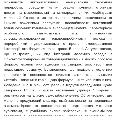
можливість використовувати найсучасніші технології
переробки, проводити гнучку товарну політику, отримати
доступ на міжрегіональні та міжнародні ринки, комбінувати
молочний бізнес із матеріально-технічним постачанням та
іншими важливими послугами, послаблювати негативний
вплив сезонних коливань у виробництві молока. Характерною
особливістю взаємозв’язків між вітчизняними
сільськогосподарськими товаровиробниками молока і
переробними підприємствами є прояв некооперативної
інтеграції, яка базується на контрактній основі. Аргументовано,
що контрактаційний вид інтеграції молочних заводів із
сільськогосподарськими товаровиробниками є досить простою
формою економічних відносин та створює можливості для
подальшого розвитку. Встановлено, що недієвість молочних
кооперативів пояснюється низькою активністю сільських
жителів – власників корів щодо формування та членства в них.
Доведено, що в більшості регіонів відсутні передумови щодо
створення СОКів, більшість населення утримує 1 корову і
орієнтується на власне самозабезпечення. Обгрунтовано, що
молочно-продуктовий кластер, який засновано на принципах
взаємовигідного та довгострокового партнерства між його
суб'єктами, є рушійною силою забезпечення економічного
зростання в досліджуваній галузі, створює передумови до