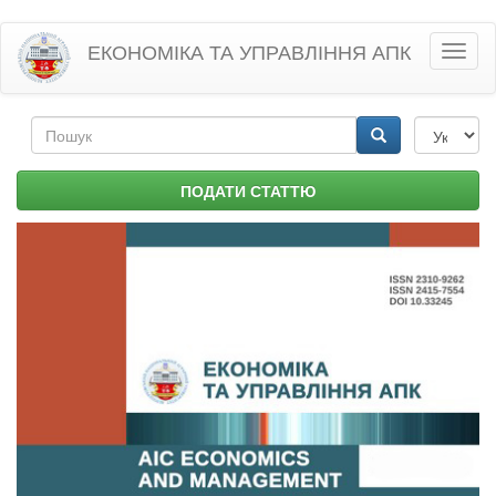
Перейти
ЕКОНОМІКА ТА УПРАВЛІННЯ АПК
Toggl
до
naviga
основного
матеріалу
Пошукова
форма
Пошук
ПОДАТИ СТАТТЮ