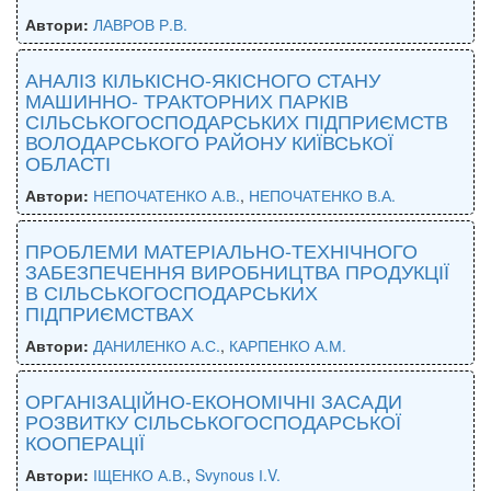
Автори:
ЛАВРОВ Р.В.
АНАЛІЗ КІЛЬКІСНО-ЯКІСНОГО СТАНУ
МАШИННО- ТРАКТОРНИХ ПАРКІВ
СІЛЬСЬКОГОСПОДАРСЬКИХ ПІДПРИЄМСТВ
ВОЛОДАРСЬКОГО РАЙОНУ КИЇВСЬКОЇ
ОБЛАСТІ
Автори:
НЕПОЧАТЕНКО А.В.
,
НЕПОЧАТЕНКО В.А.
ПРОБЛЕМИ МАТЕРІАЛЬНО-ТЕХНІЧНОГО
ЗАБЕЗПЕЧЕННЯ ВИРОБНИЦТВА ПРОДУКЦІЇ
В СІЛЬСЬКОГОСПОДАРСЬКИХ
ПІДПРИЄМСТВАХ
Автори:
ДАНИЛЕНКО А.С.
,
КАРПЕНКО А.М.
ОРГАНІЗАЦІЙНО-ЕКОНОМІЧНІ ЗАСАДИ
РОЗВИТКУ СІЛЬСЬКОГОСПОДАРСЬКОЇ
КООПЕРАЦІЇ
Автори:
ІЩЕНКО А.В.
,
Svynous І.V.