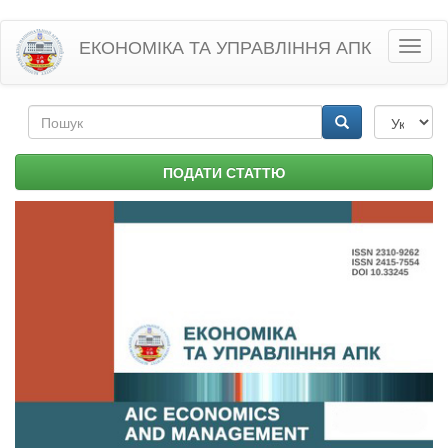
Перейти
ЕКОНОМІКА ТА УПРАВЛІННЯ АПК
Toggl
до
naviga
основного
матеріалу
Пошукова
форма
Пошук
ПОДАТИ СТАТТЮ