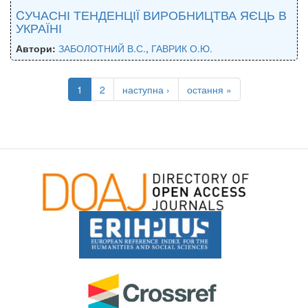
CУЧАСНІ ТЕНДЕНЦІЇ ВИРОБНИЦТВА ЯЄЦЬ В
УКРАЇНІ
Автори:
ЗАБОЛОТНИЙ В.С.
,
ГАВРИК О.Ю.
1
2
наступна ›
остання »