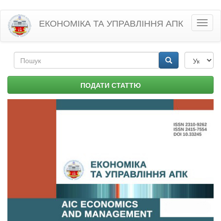
Перейти
ЕКОНОМІКА ТА УПРАВЛІННЯ АПК
Toggl
до
naviga
основного
матеріалу
Пошукова
форма
Пошук
ПОДАТИ СТАТТЮ