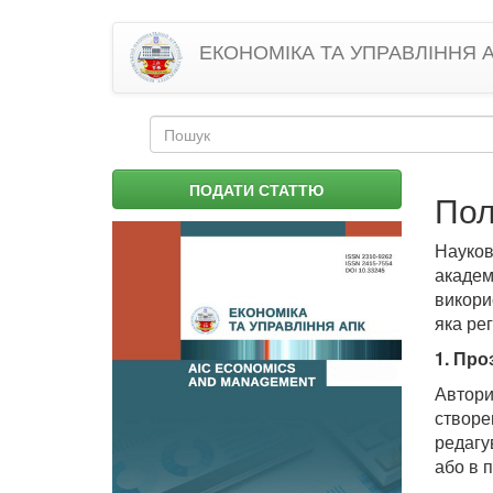
Перейти
ЕКОНОМІКА ТА УПРАВЛІННЯ 
до
основного
матеріалу
Пошукова
форма
Пошук
ПОДАТИ СТАТТЮ
Пол
Науков
академ
викори
яка ре
1.
Проз
Автори
створе
редагу
або в п