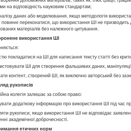
ми на відповідність науковим стандартам;
аналізу даних або моделювання, якщо методологія використ
 повинні переконатися, що використання ШІ не призводить 
кованих матеріалів без належного цитування.
оронене використання ШІ
няється:
істю покладатися на ШІ для написання тексту статті без кри
ристовувати ШІ для створення фальшивих даних, маніпуляції
вати контент, створений ШІ, як виключно авторський без за
ляд рукописів
ійна колегія залишає за собою право:
тувати додаткову інформацію про використання ШІ під час п
иляти рукописи, якщо використання ШІ не відповідає заявле
нні академічної доброчесності.
римання етичних норм