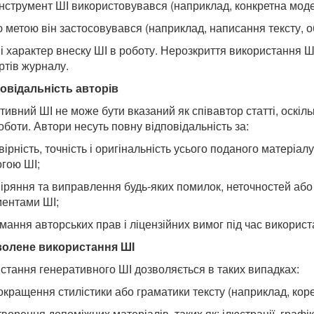
 інструмент ШІ використовувався (наприклад, конкретна мод
ою метою він застосовувався (наприклад, написання тексту, 
г і характер внеску ШІ в роботу. Нерозкриття використання 
ртів журналу.
овідальність авторів
ивний ШІ не може бути вказаний як співавтор статті, оскільк
оботи. Автори несуть повну відповідальність за:
вірність, точність і оригінальність усього поданого матеріа
гою ШІ;
віряння та виправлення будь-яких помилок, неточностей або
ментами ШІ;
имання авторських прав і ліцензійних вимог під час використ
волене використання ШІ
стання генеративного ШІ дозволяється в таких випадках:
покращення стилістики або граматики тексту (наприклад, кор
творення допоміжних матеріалів, таких як: ілюстрації, графі