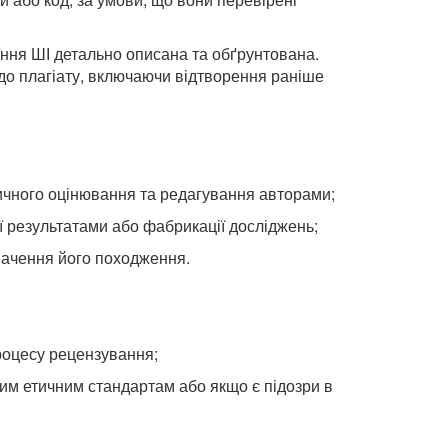
ання ШІ детально описана та обґрунтована.
до плагіату, включаючи відтворення раніше
тичного оцінювання та редагування авторами;
 результатами або фабрикації досліджень;
значення його походження.
роцесу рецензування;
ним етичним стандартам або якщо є підозри в