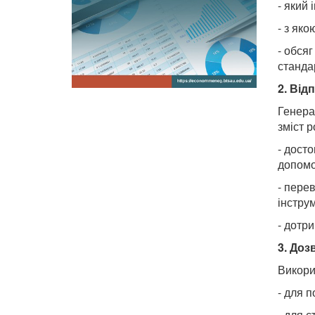
- який
- з як
- обся
станда
2.
Відп
Генерат
зміст р
- досто
допомо
- пере
інстру
- дотр
3. Доз
Викори
- для 
- для с