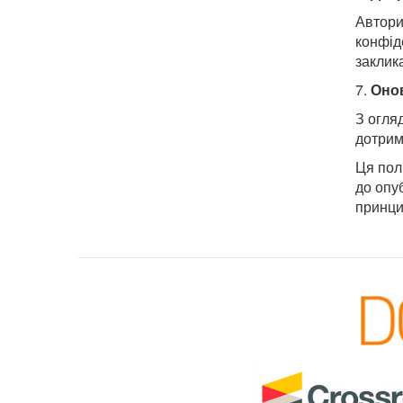
Автори
конфід
заклик
7.
Онов
З огля
дотриму
Ця пол
до опу
принци