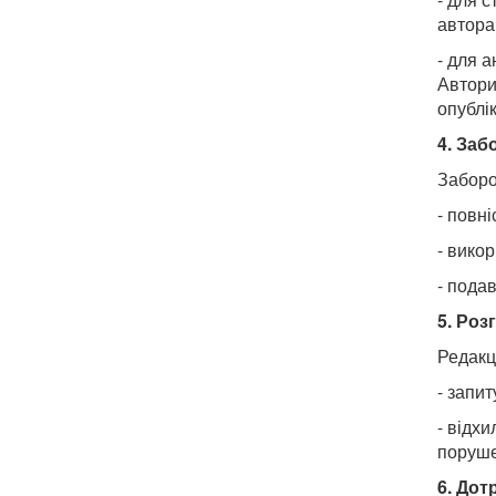
автора
- для 
Автори
опублі
4. Заб
Заборо
- повн
- вико
- пода
5.
Розг
Редакц
- запи
- відх
поруше
6.
Дот