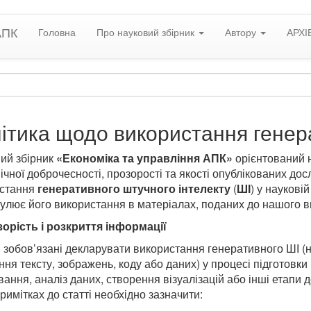
АПК
Головна
Про науковий збірник
Автору
АРХІ
ітика щодо використання генер
ий збірник
«Економіка та управління АПК»
орієнтований 
ічної доброчесності, прозорості та якості опублікованих до
стання
генеративного штучного інтелекту
(
ШІ
) у наукові
гулює його використання в матеріалах, поданих до нашого в
орість і розкриття інформації
 зобов’язані декларувати використання генеративного ШІ (
ння тексту, зображень, коду або даних) у процесі підготовк
вання, аналіз даних, створення візуалізацій або інші етапи 
римітках до статті необхідно зазначити: