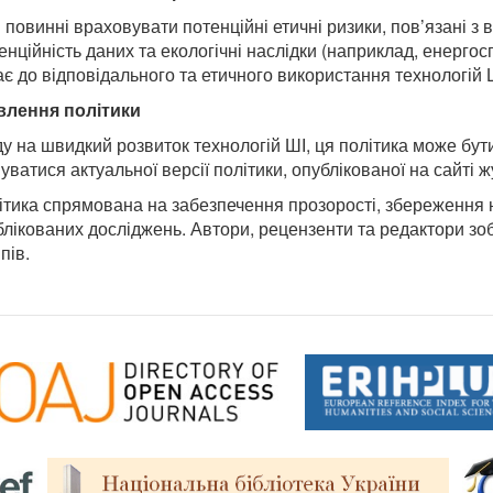
 повинні враховувати потенційні етичні ризики, пов’язані з
енційність даних та екологічні наслідки (наприклад, енерг
ає до відповідального та етичного використання технологій 
лення політики
ду на швидкий розвиток технологій ШІ, ця політика може бут
ватися актуальної версії політики, опублікованої на сайті 
ітика спрямована на забезпечення прозорості, збереження н
блікованих досліджень. Автори, рецензенти та редактори зо
пів.