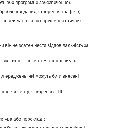
ель або програмне забезпечення).
оброблення даних, створення графіків).
ШІ розглядається як порушення етичних
и він не здатен нести відповідальність за
лу, включно з контентом, створеним за
 упереджень, які можуть бути внесені
ання контенту, створеного ШІ.
ектура або переклад);
ки або код, за умови, що вони перевірені