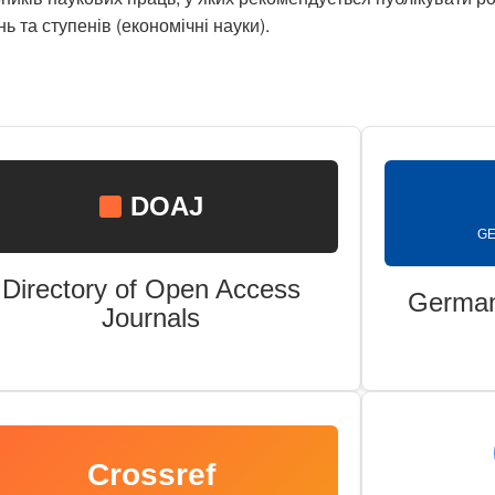
нь та ступенів (економічні науки).
DOAJ
GE
Directory of Open Access
German
Journals
Crossref