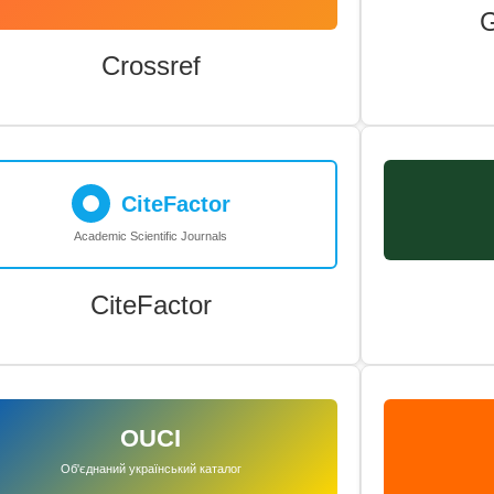
G
Crossref
CiteFactor
Academic Scientific Journals
CiteFactor
OUCI
Об'єднаний український каталог