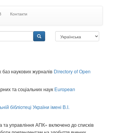
В
Контакти
х баз наукових журналів
Directory of Open
рних та соціальних наук
European
ній бібліотеці України імені В.І.
а та управління АПК» включено до списків
роботи претендентам на здобуття вчених