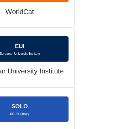
WorldCat
EUI
European University Institute
n University Institute
SOLO
SOLO Library