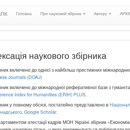
АПК
Головна
Про науковий збірник
Автору
АРХІ
ексація наукового збірника
рник включено до однієї з найбільш престижних міжнародни
ess Journals (DOAJ)
рник включено до міжнародної реферативної бази з гуманіта
erence Index for Humanities (ERIH) PLUS
.
рник у повному обсязі, постатейно представлено в
Національ
надського
,
Google Scholar
.
артаментом атестації кадрів МОН Україні збірник «Економік
рників наукових праць, у яких рекомендується публікувати 