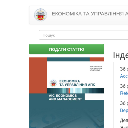
Перейти
ЕКОНОМІКА ТА УПРАВЛІННЯ 
до
основного
матеріалу
Пошукова
форма
Пошук
ПОДАТИ СТАТТЮ
Інд
Збі
Acc
Збі
Ref
Збі
Вер
Деп
збі