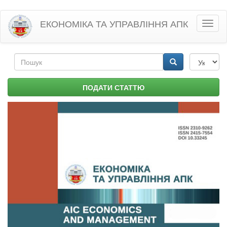
Перейти
ЕКОНОМІКА ТА УПРАВЛІННЯ АПК
Toggl
до
naviga
основного
матеріалу
Пошукова
форма
Пошук
ПОДАТИ СТАТТЮ