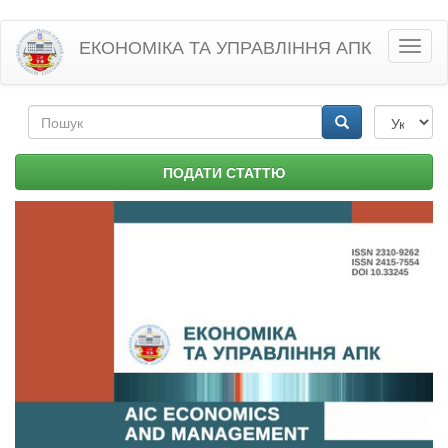
Перейти
ЕКОНОМІКА ТА УПРАВЛІННЯ АПК
Toggl
до
naviga
основного
матеріалу
Пошукова
форма
Пошук
ПОДАТИ СТАТТЮ