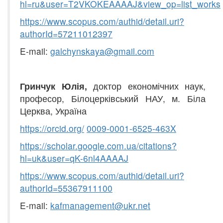
hl=ru&user=T2VKOKEAAAAJ&view_op=list_works
https://www.scopus.c
o
m/authid/detail.uri?
authorId=
5
7211012397
E-mail:
galchynskaya
@
gmail
.
com
Гринчук Юлія,
доктор економічних наук,
професор, Білоцерківський НАУ, м. Біла
Церква, Україна
https
://
orcid
.
org
/
0009-0001-6525-463
X
https
://
sc
h
olar
.
google
.
com
.
ua
/
citations
?
hl
=
uk
&
u
ser
=
qK
-6
nl
4
AAAAJ
https
://
www
.
s
c
opus
.
com
/
authid
/
detail
.
uri
?
authorId
=55367911100
E-mail:
kafmanagement@ukr.net