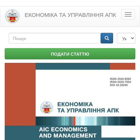
Перейти
ЕКОНОМІКА ТА УПРАВЛІННЯ АПК
Toggl
до
naviga
основного
матеріалу
Пошукова
форма
Пошук
ПОДАТИ СТАТТЮ