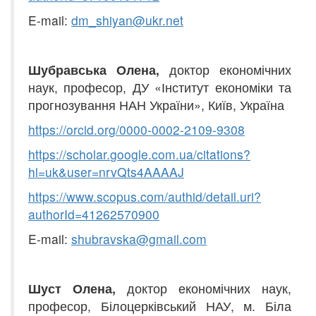
E-mail:
dm_shiyan@ukr.net
Шубравська Олена,
доктор економічних
наук, професор, ДУ «Інститут економіки та
прогнозування НАН України», Київ, Україна
https
://
orcid
.
org
/0000-000
2
-2
109-9308
https
://
scholar
.
google
.
com
.
ua
/
cit
a
tions
?
hl
=
uk
&
user
=
nrvQts
4
AAAAJ
https
://
www
.
scopus
.
com
/
a
uthid
/
detail
.
uri
?
authorId
=41262570900
E-mail:
shubravska@gmail.com
Шуст Олена,
доктор економічних наук,
професор, Білоцерківський НАУ, м. Біла