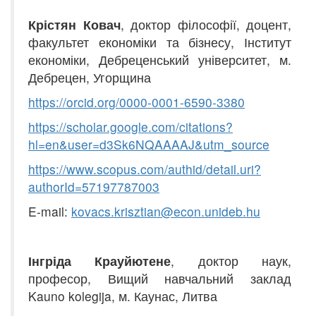
Крістян Ковач
, доктор філософії, доцент,
факультет економіки та бізнесу, Інститут
економіки, Дебреценський університет, м.
Дебрецен, Угорщина
https://orcid.org/0
000-0001
-
6590-3380
https://scholar.google.
c
om/citations?
hl=en&user=d3Sk6NQAAAAJ&utm_source
https://www.scopus.com/auth
i
d/detail.uri?
authorId=57197787003
E-mail:
kovacs
.
krisztian
@
econ
.
unideb
.
hu
Інгріда Крауйютене
, доктор наук,
професор, Вищий навчальний заклад
Kauno kolegija, м. Каунас, Литва