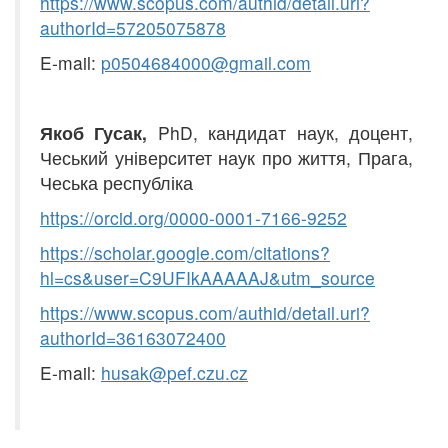
https://www
.
scopus.com/authid/detail.uri?
authorId=57205075878
E-mail:
p
0504684000@
gmail
.
com
Якоб Гусак
,
PhD, кандидат наук, доцент,
Чеський університет наук про життя, Прага,
Чеська республіка
https
://
orci
d
.
org
/00
0
0-0001-7166-9252
https://scholar.google.com/c
i
t
ations?
hl=cs&user=C9UFIkAAAAAJ&utm_source
https://www.scopus.com/authid/detail.uri?
authorId=36163072400
E-mail:
husak
@
pef
.
czu
.
cz