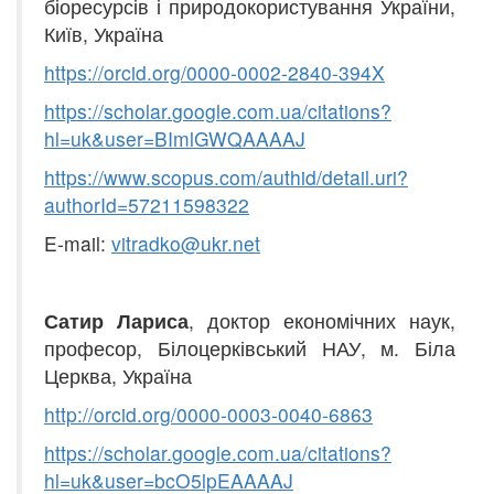
біоресурсів і природокористування України,
Київ, Україна
https://orcid.org/
0000-0002-2840-394
X
https
://
scholar
.
google
.
com
.
ua
/
citations
?
hl
=
uk
&
us
e
r
=
BImlGWQAAAAJ
https
://
www
.
scopus
.
com
/
authid
/
detail
.
uri
?
authorId
=57211598322
E-mail:
vitradko@ukr.net
Сатир Лариса
, доктор економічних наук,
професор, Білоцерківський НАУ, м. Біла
Церква, Україна
http
://
orcid
.
org
/00
0
0-0003-0040-6863
https
://
scholar
.
google
.
com
.
ua
/
cita
t
ions
?
hl
=
uk
&
user
=
bcO
5
lpEAAAAJ