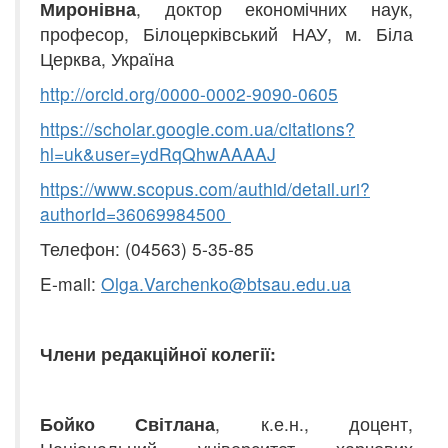
Миронівна
, доктор економічних наук,
професор, Білоцерківський НАУ, м. Біла
Церква, Україна
http
://
orcid
.
org
/0000-0002-9090-0605
https
://
scholar
.
google
.
com
.
ua
/
citations
?
hl
=
uk
&
user
=
ydRqQhwAAAAJ
https
://
www
.
scopus
.
com
/
authid
/
detail
.
uri
?
authorId
=36069984500
Телефон: (04563) 5-35-85
E-mail:
Olga.Varchenko@btsau.edu.ua
Члени редакційної колегії:
Бойко Світлана
, к.е.н., доцент,