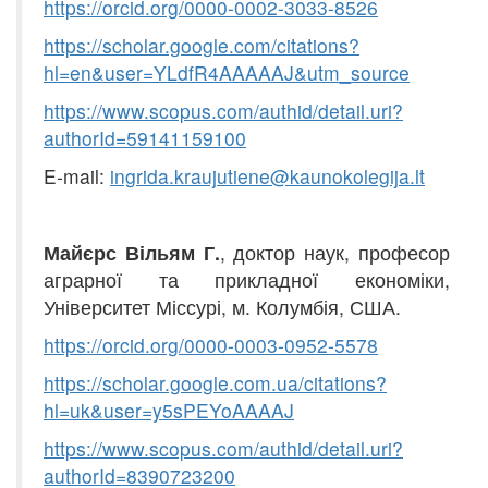
https://orcid.org/
0000-00
0
2-3033-8526
https://schola
r
.google.com/citations?
hl=en&user=YLdfR4AAAAAJ&utm_source
https
://
www
.
scopus
.
com
/
authid
/
detail
.
uri
?
a
u
thorId
=59141159100
E-mail:
ingrida.kraujutiene@kaunokolegija.lt
Майєрс Вільям Г.
, доктор наук, професор
аграрної та прикладної економіки,
Університет Міссурі, м. Колумбія, США.
https://orcid.org/00
0
0-0003-0952-557
8
https://scholar.google.com.ua/citation
s
?
hl=uk&user=y5sPEYoAAAAJ
https://www.scopus.com/authid/detail.uri?
authorId=8390723200