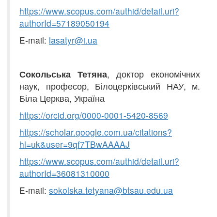
https
://
www
.
scopus
.
c
o
m
/
authid
/
detail
.
uri
?
authorId
=57189050194
E-mail:
l
asatyr
@
i
.
ua
Сокольська Тетяна
, доктор економічних
наук, професор, Білоцерківський НАУ, м.
Біла Церква, Україна
https
://
orcid
.
org
/0000-000
1
-
5420-8569
https
://
scholar
.
google
.
c
o
m
.
ua
/
citations
?
hl
=
uk
&
user
=9
qf
7
TBwAAAAJ
https
://
www
.
scopu
s
.
com
/
authid
/
detail
.
uri
?
authorId
=36081310000
E-mail:
sokolska
.
tetyana
@
btsau
.
edu
.
ua