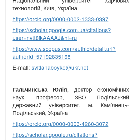
Національний університет харчових
технологій, Київ, Україна
https
://
orcid
.
org
/
0000-0002-1333-0397
https://scholar.go
o
gle.com.ua/citations?
user=nvtt8ikAAAAJ&hl=ru
https
://
www
.
scopus
.
com
/
authid
/
detail
.
uri
?
a
uthorId
=57192835168
E-mail:
svitlanaboyko
@
ukr
.
net
Гальчинська Юлія
, доктор економічних
наук, професор, ЗВО Подільський
державний університет, м. Кам’янець-
Подільський, Україна
https://orcid.org/0
0
00-
0
003-
4
260-3072
https://scholar.goo
g
le.
r
u/citations?