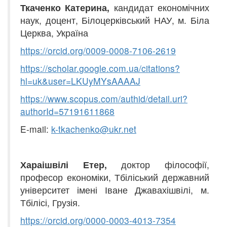
Ткаченко Катерина,
кандидат економічних
наук, доцент, Білоцерківський НАУ, м. Біла
Церква, Україна
https
://
or
cid
.
org
/
0009-0008-7106-2619
https
://
scholar
.
google
.
com
.
ua
/
citations
?
hl
=
u
k
&
user
=
LKUyMYsAAAAJ
https
:
//
www
.
scopus
.
com
/
aut
h
i
d
/
detail
.
uri
?
authorId
=57191611868
E-mail:
k
-
tkachenko
@
ukr
.
net
Хараішвілі Етер,
доктор філософії,
професор економіки, Тбіліський державний
університет імені Іване Джавахішвілі, м.
Тбілісі, Грузія.
https://orcid.org/0000-0003-4013-7354