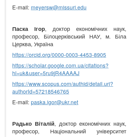
E-mail:
meyersw@missuri.edu
Паска Ігор
, доктор економічних наук,
професор, Білоцерківський НАУ, м. Біла
Церква, Україна
https
://
orcid
.
org
/00
0
0-0003-4453-8905
https
://
scholar
.
google
.
com
.
ua
/
citati
o
ns
?
hl
=
uk
&
user
=5
ru
9
jR
4
AAAAJ
https
://
www
.
scopus
.
com
/
authid
/
detail
.
uri
?
authorId
=57218546765
E-mail:
paska
.
igor
@
ukr
.
net
Радько Віталій
, доктор економічних наук,
професор, Національний університет