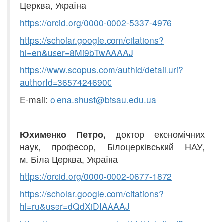
Церква, Україна
https
://
orcid
.
org
/0000
-
0002-5337-4976
https
://
scholar
.
google
.
co
m
/
citations
?
hl
=
en
&
user
=8
Mi
9
bTwAAAAJ
https
://
www
.
scopus
.
com
/
authid
/
detai
l
.
uri
?
authorId
=36574246900
E-mail:
olena
.
shust
@
btsau
.
edu
.
ua
Юхименко Петро,
доктор економічних
наук, професор, Білоцерківський НАУ,
м. Біла Церква, Україна
https
://
orcid
.
org
/0000-0002-0677-1
8
72
https
://
scholar
.
google
.
com
/
citatio
n
s
?
hl
=
ru
&
user
=
dQdXiDIAAAAJ