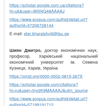
https://scholar.google.com.ua/citations?
hl=uk&user=W5f4Q48AAAAJ
https://www.scopus.com/authid/detail.uri?
authorId=57206728144
E-mail:
eter.kharaishvili@tsu.ge
Шиян Дмитро
,
доктор економічних наук,
професор, Харківський національний
економічний університет ім. Семена
Кузнеця, Харків, Україна
https
://
orcid
.
org
/
0000-0002-081
5
-267
X
https://scholar.google.com/citations?
hl
=
ru&user=tny2K9MAAAAJ&utm_source
https://www.scopus.com/
a
uthid/detail.uri?
authorId=57199191712