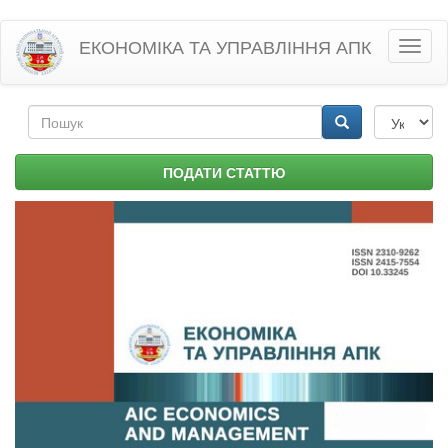
Перейти
ЕКОНОМІКА ТА УПРАВЛІННЯ АПК
Toggl
до
naviga
основного
матеріалу
Пошукова
форма
Пошук
ПОДАТИ СТАТТЮ