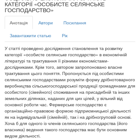
КАТЕГОРІЇ «ОСОБИСТЕ СЕЛЯНСЬКЕ
ГОСПОДАРСТВО»
Анотація
Автори
Посилання
Завантажити статью
Рік
У статті проведено дослідження становлення та розвитку
категорії «особисте селянське господарство» в економічній
літературі та трактування її різними економістами-
дослідниками. Крім того, автором запропоновано власне
трактування цього поняття. Пропонується під особистими
селянськими господарствами розуміти форму дрібнотоварного
виробництва сільськогосподарської продукції громадянами для
особистого (сімейного) споживання на присадибній та інших
земельних ділянках, наданих для цих цілей, у вільний від
основної роботи час. Фермерське господарство є
організаційно-правовою формою підприємницької діяльності
як на індивідуальній (сімейній), так і на дрібногруповій основі.
Хоча б для одного із членів селянського господарства (його
власника) ведення такого господарства має бути основним
видом діяльності.