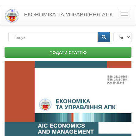
Перейти
ЕКОНОМІКА ТА УПРАВЛІННЯ АПК
Toggl
до
naviga
основного
матеріалу
Пошукова
форма
Пошук
ПОДАТИ СТАТТЮ