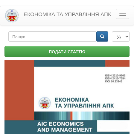
Перейти
ЕКОНОМІКА ТА УПРАВЛІННЯ АПК
Toggl
до
naviga
основного
матеріалу
Пошукова
форма
Пошук
ПОДАТИ СТАТТЮ