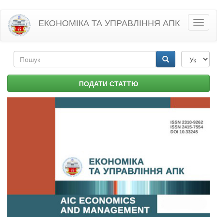
Перейти
ЕКОНОМІКА ТА УПРАВЛІННЯ АПК
Toggl
до
naviga
основного
матеріалу
Пошукова
форма
Пошук
ПОДАТИ СТАТТЮ