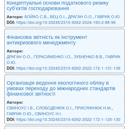
Концептуальні основи податкового ризику
суб’єктів господарювання
Автори:
БОЙКО С.В.
,
БЕЦ О.І.
,
ДРАГАН О.О.
,
ГАВРИК О.Ю.
DOI:
https://doi.org/10.33245/2310-9262-2024-193-2-88-96
Фінансова звітність як інструмент
антикризового менеджменту
Автори:
ДРАГАН О.О.
,
ГЕРАСИМЕНКО І.О.
,
ЗУБЧЕНКО В.В.
,
ГАВРИК
О.Ю.
DOI:
https://doi.org/10.33245/2310-9262-2022-172-1-131-139
Організація ведення екологічного обліку в
умовах переходу до міжнародних стандартів
фінансової звітності
Автори:
СВИНОУС І.В.
,
СЛОБОДЕНЮК О.І.
,
ПРИСЯЖНЮК Н.М.
,
ГАВРИК О.Ю.
,
СВИНОУС Н.І.
DOI:
https://doi.org/10.33245/2310-9262-2022-172-1-120-130