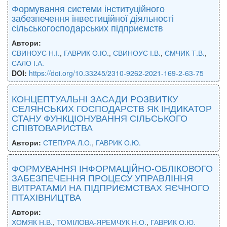
Формування системи інституційного
забезпечення інвестиційної діяльності
сільськогосподарських підприємств
Автори:
СВИНОУС Н.І.
,
ГАВРИК О.Ю.
,
СВИНОУС І.В.
,
ЄМЧИК Т.В.
,
САЛО І.А.
DOI:
https://doi.org/10.33245/2310-9262-2021-169-2-63-75
КОНЦЕПТУАЛЬНІ ЗАСАДИ РОЗВИТКУ
СЕЛЯНСЬКИХ ГОСПОДАРСТВ ЯК ІНДИКАТОР
СТАНУ ФУНКЦІОНУВАННЯ СІЛЬСЬКОГО
СПІВТОВАРИСТВА
Автори:
СТЕПУРА Л.О.
,
ГАВРИК О.Ю.
ФОРМУВАННЯ ІНФОРМАЦІЙНО-ОБЛІКОВОГО
ЗАБЕЗПЕЧЕННЯ ПРОЦЕСУ УПРАВЛІННЯ
ВИТРАТАМИ НА ПІДПРИЄМСТВАХ ЯЄЧНОГО
ПТАХІВНИЦТВА
Автори:
ХОМЯК Н.В.
,
ТОМІЛОВА-ЯРЕМЧУК Н.О.
,
ГАВРИК О.Ю.