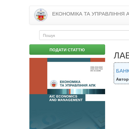
Перейти
ЕКОНОМІКА ТА УПРАВЛІННЯ 
до
основного
матеріалу
Пошукова
форма
Пошук
ПОДАТИ СТАТТЮ
ЛАВ
БАНК
Автор