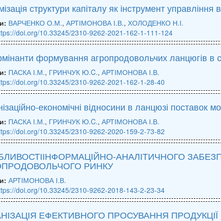
ізація структури капіталу як інструмент управління
и:
ВАРЧЕНКО О.М.
,
АРТІМОНОВА І.В.
,
ХОЛОДЕНКО Н.І.
ttps://doi.org/10.33245/2310-9262-2021-162-1-111-124
рмінанти формування агропродовольчих ланцюгів в 
и:
ПАСКА І.М.
,
ГРИНЧУК Ю.C.
,
АРТІМОНОВА І.В.
ttps://doi.org/10.33245/2310-9262-2021-162-1-28-40
ізаційно-економічні відносини в ланцюзі поставок м
и:
ПАСКА І.М.
,
ГРИНЧУК Ю.C.
,
АРТІМОНОВА І.В.
ttps://doi.org/10.33245/2310-9262-2020-159-2-73-82
БЛИВОСТІІНФОРМАЦІЙНО-АНАЛІТИЧНОГО ЗАБЕЗП
ОПРОДОВОЛЬЧОГО РИНКУ
и:
АРТІМОНОВА І.В.
ttps://doi.org/10.33245/2310-9262-2018-143-2-23-34
НІЗАЦІЯ ЕФЕКТИВНОГО ПРОСУВАННЯ ПРОДУКЦІ