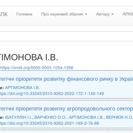
АПК
Головна
Про науковий збірник
Автору
АРХІ
ІМОНОВА І.В.
:
https://orcid.org/0000-0003-1054-1356
егічні пріоритети розвитку фінансового ринку в Украї
и:
АРТІМОНОВА І.В.
ttps://doi.org/10.33245/2310-9262-2022-172-1-140-149
егічні пріоритети розвитку агропродовольчого сектор
и:
ІБАТУЛЛІН І.І.
,
ВАРЧЕНКО О.О.
,
АРТІМОНОВА І.В.
,
ВЕРНЮК Н.О
ttps://doi.org/10.33245/2310-9262-2021-169-2-76-86