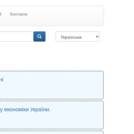
В
Контакти
ні
у економіки України.
.