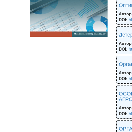
Оптим
Автор
DOI:
h
Дете
Автор
DOI:
h
Орган
Автор
DOI:
h
ОСО
АГР
Автор
DOI:
h
ОРГА