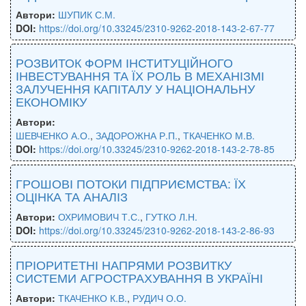
Автори:
ШУПИК С.М.
DOI:
https://doi.org/10.33245/2310-9262-2018-143-2-67-77
РОЗВИТОК ФОРМ ІНСТИТУЦІЙНОГО
ІНВЕСТУВАННЯ ТА ЇХ РОЛЬ В МЕХАНІЗМІ
ЗАЛУЧЕННЯ КАПІТАЛУ У НАЦІОНАЛЬНУ
ЕКОНОМІКУ
Автори:
ШЕВЧЕНКО А.О.
,
ЗАДОРОЖНА Р.П.
,
ТКАЧЕНКО М.В.
DOI:
https://doi.org/10.33245/2310-9262-2018-143-2-78-85
ГРОШОВІ ПОТОКИ ПІДПРИЄМСТВА: ЇХ
ОЦІНКА ТА АНАЛІЗ
Автори:
ОХРИМОВИЧ Т.С.
,
ГУТКО Л.Н.
DOI:
https://doi.org/10.33245/2310-9262-2018-143-2-86-93
ПРІОРИТЕТНІ НАПРЯМИ РОЗВИТКУ
СИСТЕМИ АГРОСТРАХУВАННЯ В УКРАЇНІ
Автори:
ТКАЧЕНКО К.В.
,
РУДИЧ О.О.