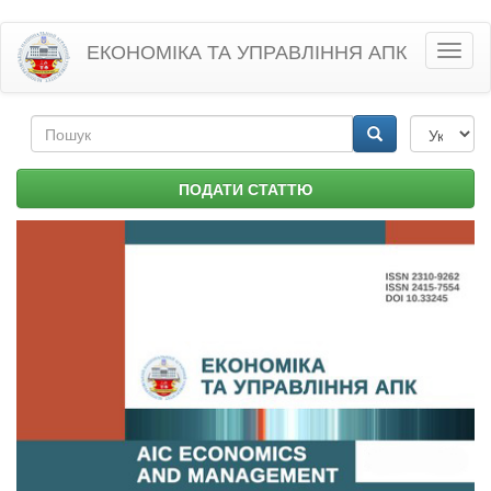
Перейти
ЕКОНОМІКА ТА УПРАВЛІННЯ АПК
Toggl
до
naviga
основного
матеріалу
Пошукова
форма
Пошук
ПОДАТИ СТАТТЮ