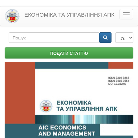
Перейти
ЕКОНОМІКА ТА УПРАВЛІННЯ АПК
Toggl
до
naviga
основного
матеріалу
Пошукова
форма
Пошук
ПОДАТИ СТАТТЮ