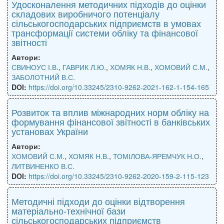
Удосконалення методичних підходів до оцінки
складових виробничого потенціалу
сільськогосподарських підприємств в умовах
трансформації системи обліку та фінансової
звітності
Автори:
СВИНОУС І.В.
,
ГАВРИК Л.Ю.
,
ХОМЯК Н.В.
,
ХОМОВИЙ С.М.
,
ЗАБОЛОТНИЙ В.С.
DOI:
https://doi.org/10.33245/2310-9262-2021-162-1-154-165
Розвиток та вплив міжнародних норм обліку на
формування фінансової звітності в банківських
установах України
Автори:
ХОМОВИЙ С.М.
,
ХОМЯК Н.В.
,
ТОМІЛОВА-ЯРЕМЧУК Н.О.
,
ЛИТВИНЕНКО В.С.
DOI:
https://doi.org/10.33245/2310-9262-2020-159-2-115-123
Методичні підходи до оцінки відтворення
матеріально-технічної бази
сільськогосподарських підприємств