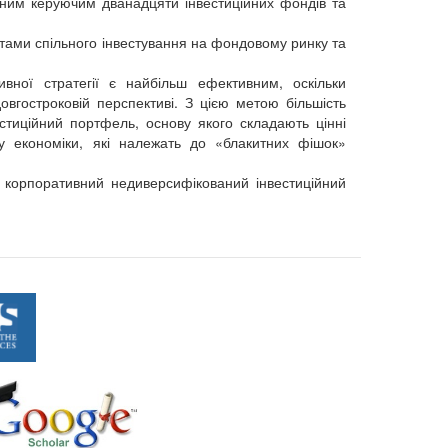
йним керуючим дванадцяти інвестиційних фондів та
тутами спільного інвестування на фондовому ринку та
вної стратегії є найбільш ефективним, оскільки
овгостроковій перспективі. З цією метою більшість
тиційний портфель, основу якого складають цінні
у економіки, які належать до «блакитних фішок»
тий корпоративний недиверсифікований інвестиційний