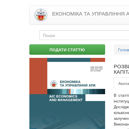
Перейти
ЕКОНОМІКА ТА УПРАВЛІННЯ 
до
основного
матеріалу
Пошукова
форма
Пошук
Ви
ПОДАТИ СТАТТЮ
Голо
є
тут
РОЗВ
КАПІ
Анота
В статт
інститу
Дослідж
кількіс
залучен
Виконан