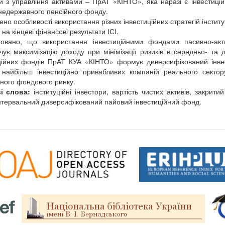
й з управління активами – ПрАТ «КІНТО», яка наразі є інвестиці
недержавного пенсійного фонду.
ено особливості використання різних інвестиційних стратегій інсти
 на кінцеві фінансові результати ІСІ.
овано, що використання інвестиційними фондами пасивно-акти
чує максимізацію доходу при мінімізації ризиків в середньо- та д
ційних фондів ПрАТ КУА «КІНТО» формує диверсифікований інвес
найбільш інвестиційно привабливих компаній реального сектор
яного фондового ринку.
і слова:
інституційні інвестори, вартість чистих активів, закри
нтервальний диверсифікований пайовий інвестиційний фонд.