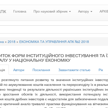
АПК
Головна
Про науковий збірник
Автору
АРХІ
вна
»
2018
»
ЕКОНОМІКА ТА УПРАВЛІННЯ АПК №2 2018
ИТОК ФОРМ ІНСТИТУЦІЙНОГО ІНВЕСТУВАННЯ ТА Ї
ТАЛУ У НАЦІОНАЛЬНУ ЕКОНОМІКУ
ція
Автори
Посилання
Завантажити статью
Рік
і розглянуто питання розвитку та значення інституційних інвест
цій по акумулюванню коштів населення та перерозподілу їх в реальн
ено тенденції та результати діяльності українських інституційних і
не зростання обсягів їх діяльності, використання потенціалу інс
ня коштів дрібних інвесторів є недостатнім для забезпечення подал
о критичний аналіз тривалої практики функціонування на вітчизняно