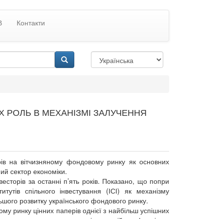
В
Контакти
Х РОЛЬ В МЕХАНІЗМІ ЗАЛУЧЕННЯ
орів на вітчизняному фондовому ринку як основних
ий сектор економіки.
нвесторів за останні п’ять років. Показано, що попри
титутів спільного інвестування (ІСІ) як механізму
ьшого розвитку українського фондового ринку.
му ринку цінних паперів однієї з найбільш успішних