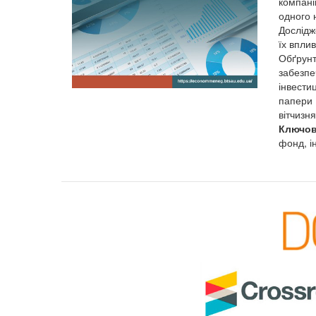
компані
одного 
Дослідж
їх вплив
Обґрунт
забезпе
інвести
папери 
вітчизн
Ключов
фонд, і