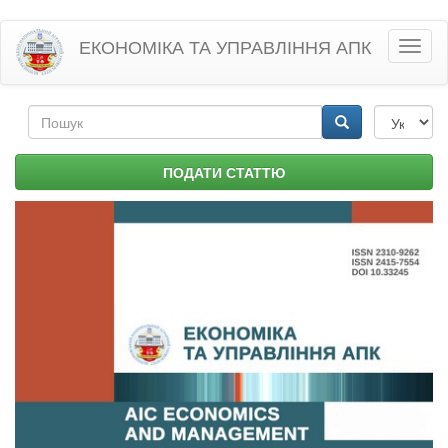
Перейти
ЕКОНОМІКА ТА УПРАВЛІННЯ АПК
Toggl
до
naviga
основного
матеріалу
Пошукова
форма
Пошук
ПОДАТИ СТАТТЮ