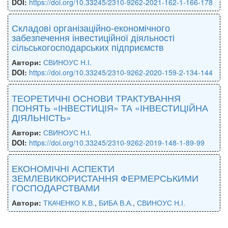
DOI:
https://doi.org/10.33245/2310-9262-2021-162-1-166-178
Складові організаційно-економічного
забезпечення інвестиційної діяльності
сільськогосподарських підприємств
Автори:
СВИНОУС Н.І.
DOI:
https://doi.org/10.33245/2310-9262-2020-159-2-134-144
ТЕОРЕТИЧНІ ОСНОВИ ТРАКТУВАННЯ
ПОНЯТЬ «ІНВЕСТИЦІЯ» ТА «ІНВЕСТИЦІЙНА
ДІЯЛЬНІСТЬ»
Автори:
СВИНОУС Н.І.
DOI:
https://doi.org/10.33245/2310-9262-2019-148-1-89-99
ЕКОНОМІЧНІ АСПЕКТИ
ЗЕМЛЕВИКОРИСТАННЯ ФЕРМЕРСЬКИМИ
ГОСПОДАРСТВАМИ
Автори:
ТКАЧЕНКО К.В.
,
БИБА В.А.
,
СВИНОУС Н.І.