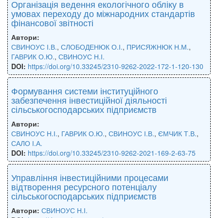
Організація ведення екологічного обліку в
умовах переходу до міжнародних стандартів
фінансової звітності
Автори:
СВИНОУС І.В.
,
СЛОБОДЕНЮК О.І.
,
ПРИСЯЖНЮК Н.М.
,
ГАВРИК О.Ю.
,
СВИНОУС Н.І.
DOI:
https://doi.org/10.33245/2310-9262-2022-172-1-120-130
Формування системи інституційного
забезпечення інвестиційної діяльності
сільськогосподарських підприємств
Автори:
СВИНОУС Н.І.
,
ГАВРИК О.Ю.
,
СВИНОУС І.В.
,
ЄМЧИК Т.В.
,
САЛО І.А.
DOI:
https://doi.org/10.33245/2310-9262-2021-169-2-63-75
Управління інвестиційними процесами
відтворення ресурсного потенціалу
сільськогосподарських підприємств
Автори:
СВИНОУС Н.І.