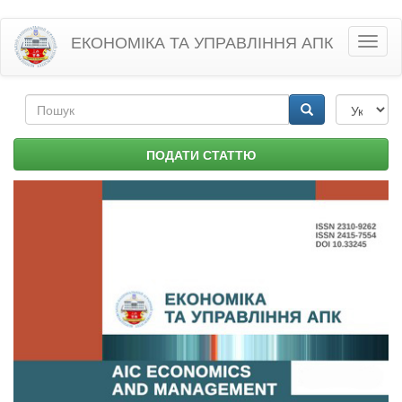
Перейти
ЕКОНОМІКА ТА УПРАВЛІННЯ АПК
Toggl
до
naviga
основного
матеріалу
Пошукова
форма
Пошук
ПОДАТИ СТАТТЮ