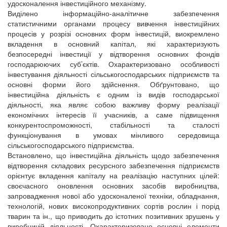
удосконалення інвестиційного механізму.
Виділено інформаційно-аналітичне забезпечення
статистичними органами процесу вивчення інвестиційних
процесів у розрізі основних форм інвестицій, виокремлено
вкладення в основний капітал, які характеризують
безпосередні інвестиції у відтворення основних фондів
господарюючих суб’єктів. Охарактеризовано особливості
інвестування діяльності сільськогосподарських підприємств та
основні форми його здійснення. Обґрунтовано, що
інвестиційна діяльність є одним із видів господарської
діяльності, яка являє собою важливу форму реалізації
економічних інтересів її учасників, а саме підвищення
конкурентоспроможності, стабільності та сталості
функціонування в умовах мінливого середовища
сільськогосподарського підприємства.
Встановлено, що інвестиційна діяльність щодо забезпечення
відтворення складових ресурсного забезпечення підприємств
орієнтує вкладення капіталу на реалізацію наступних цілей:
своєчасного оновлення основних засобів виробництва,
запровадження нової або удосконаленої техніки, обладнання,
технологій, нових високопродуктивних сортів рослин і порід
тварин та ін., що приводить до істотних позитивних зрушень у
виробничій діяльності. Охарактеризовано основні елементи