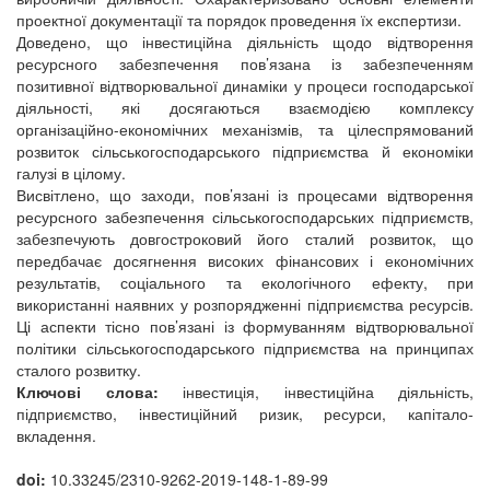
проектної документації та порядок проведення їх експертизи.
Доведено, що інвестиційна діяльність щодо відтворення
ресурсного забезпечення пов’язана із забезпеченням
позитивної відтворювальної динаміки у процеси господарської
діяльності, які досягаються взаємодією комплексу
організаційно-економічних механізмів, та цілеспрямований
розвиток сільськогосподарського підприємства й економіки
галузі в цілому.
Висвітлено, що заходи, пов’язані із процесами відтворення
ресурсного забезпечення сільськогосподарських підприємств,
забезпечують довгостроковий його сталий розвиток, що
передбачає досягнення високих фінансових і економічних
результатів, соціального та екологічного ефекту, при
використанні наявних у розпорядженні підприємства ресурсів.
Ці аспекти тісно пов’язані із формуванням відтворювальної
політики сільськогосподарського підприємства на принципах
сталого розвитку.
Ключові слова:
інвестиція, інвестиційна діяльність,
підприємство, інвестиційний ризик, ресурси, капітало-
вкладення.
doi:
10.33245/2310-9262-2019-148-1-89-99