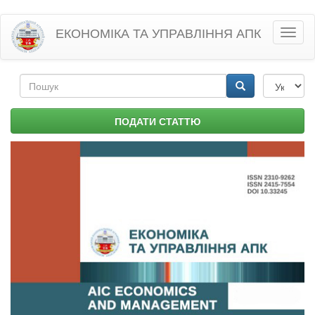
Перейти
ЕКОНОМІКА ТА УПРАВЛІННЯ АПК
Toggl
до
naviga
основного
матеріалу
Пошукова
форма
Пошук
ПОДАТИ СТАТТЮ