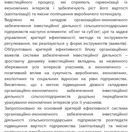
інвестиційного процесу, які сприяють гармонізації їх
економічних інтересів і забезпечують ріст його вартості
(капіталізації) та якісне поліпшення виробничого потенціалу.
Виділено як складові організаційно-економічного
забезпечення інвестиційної діяльності сільськогосподарських
підприємств наступні елементи: об’єкт та суб’єкт; цілі та задачі
управління; критерії ефективності; методи та інструменти
регулювання, які реалізуються у формі інструментів (важелів).
Обґрунтовано критерій ефективності блоку організаційних
важелів системи забезпечення інвестиційної діяльності –
зростаючу динаміку інвестиційних вкладень за незмінного
збереження усіх інтересів учасників, а економічного –
позитивний вплив на сукупність виробничих, економічних,
екологічних та соціальних відносин на рівні підприємства.
Висвітлено, що з метою підвищення дієвості складових
організаційно-економічного забезпечення інвестиційної
діяльності сільгосппідприємств доцільно передбачити
урахування економічних інтересів усіх її учасників.
Запропоновано як основний критерій ефективності системи
організаційно-економічного забезпечення інвестиційної
діяльності сільськогосподарських підприємств розглядати
підвищення вартості підприємства (капіталізації) та якісне
поліпшення виробничого потенціалу, що посилить конкурентну