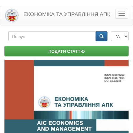
Перейти
ЕКОНОМІКА ТА УПРАВЛІННЯ АПК
Toggl
до
naviga
основного
матеріалу
Пошукова
форма
Пошук
ПОДАТИ СТАТТЮ