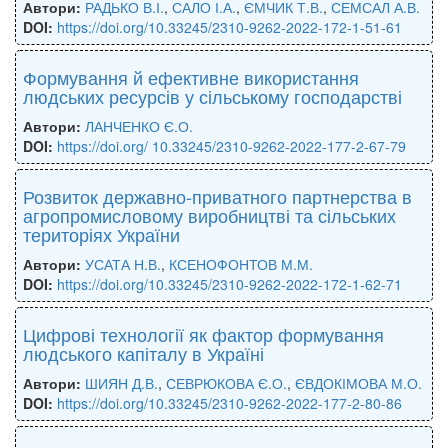
Автори:
РАДЬКО В.І.
,
САЛО І.А.
,
ЄМЧИК Т.В.
,
СЕМСАЛ А.В.
DOI:
https://doi.org/10.33245/2310-9262-2022-172-1-51-61
Формування й ефективне використання
людських ресурсів у сільському господарстві
Автори:
ЛАНЧЕНКО Є.О.
DOI:
https://doi.org/ 10.33245/2310-9262-2022-177-2-67-79
Розвиток державно-приватного партнерства в
агропромисловому виробництві та сільських
територіях України
Автори:
УСАТА Н.В.
,
КСЕНОФОНТОВ М.М.
DOI:
https://doi.org/10.33245/2310-9262-2022-172-1-62-71
Цифрові технології як фактор формування
людського капіталу в Україні
Автори:
ШИЯН Д.В.
,
СЕВРЮКОВА Є.О.
,
ЄВДОКІМОВА М.О.
DOI:
https://doi.org/10.33245/2310-9262-2022-177-2-80-86