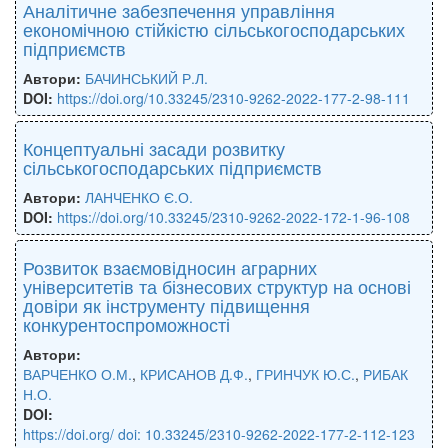
Аналітичне забезпечення управління
економічною стійкістю сільськогосподарських
підприємств
Автори:
БАЧИНСЬКИЙ Р.Л.
DOI:
https://doi.org/10.33245/2310-9262-2022-177-2-98-111
Концептуальні засади розвитку
сільськогосподарських підприємств
Автори:
ЛАНЧЕНКО Є.О.
DOI:
https://doi.org/10.33245/2310-9262-2022-172-1-96-108
Розвиток взаємовідносин аграрних
університетів та бізнесових структур на основі
довіри як інструменту підвищення
конкурентоспроможності
Автори:
ВАРЧЕНКО О.М.
,
КРИСАНОВ Д.Ф.
,
ГРИНЧУК Ю.С.
,
РИБАК
Н.О.
DOI:
https://doi.org/ doi: 10.33245/2310-9262-2022-177-2-112-123