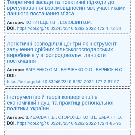
Теоретичні засади та практичні підходи до
врегулювання взаємовідносин між учасниками
ланцюга постачання м’яса
Автори:
КОПИТЕЦЬ Н.Г.
,
ВОЛОШИН В.М.
DOI:
https://doi.org/10.33245/2310-9262-2022-172-1-72-84
Логістичні розподільчі центри як інструмент
залучення дрібних сільськогосподарських
виробників у агропродовольчі ланцюги
постачання
Автори:
ВАРЧЕНКО О.М.
,
ВАРЧЕНКО О.О.
,
ВЕРНЮК Н.О.
DOI:
https://doi.org/doi: 10.33245/2310-9262-2022-177-2-87-97
Інструментарій теорії конвергенції в
економічній науці та практиці регіональної
політики України
Автори:
ШИБАЄВА Н.В.
,
СТОРОЖЕНКО І.П.
,
БАБАН Т.О.
DOI:
https://doi.org/10.33245/2310-9262-2022-172-1-85-95