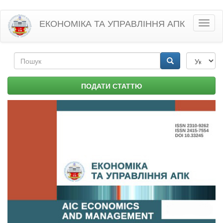
Перейти
ЕКОНОМІКА ТА УПРАВЛІННЯ АПК
Toggl
до
naviga
основного
матеріалу
Пошукова
форма
Пошук
ПОДАТИ СТАТТЮ