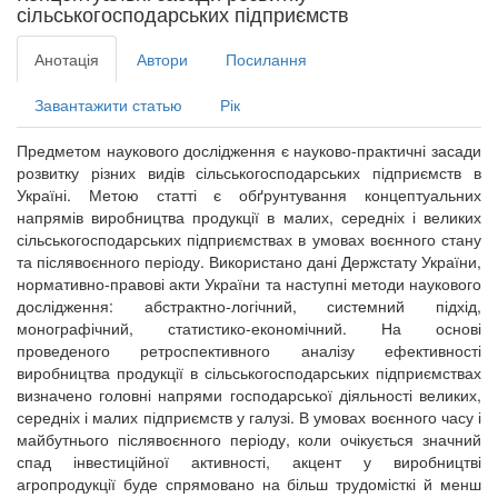
сільськогосподарських підприємств
Анотація
Автори
Посилання
Завантажити статью
Рік
Предметом наукового дослідження є науково-практичні засади
розвитку різних видів сільськогосподарських підприємств в
Україні. Метою статті є обґрунтування концептуальних
напрямів виробництва продукції в малих, середніх і великих
сільськогосподарських підприємствах в умовах воєнного стану
та післявоєнного періоду. Використано дані Держстату України,
нормативно-правові акти України та наступні методи наукового
дослідження: абстрактно-логічний, системний підхід,
монографічний, статистико-економічний. На основі
проведеного ретроспективного аналізу ефективності
виробництва продукції в сільськогосподарських підприємствах
визначено головні напрями господарської діяльності великих,
середніх і малих підприємств у галузі. В умовах воєнного часу і
майбутнього післявоєнного періоду, коли очікується значний
спад інвестиційної активності, акцент у виробництві
агропродукції буде спрямовано на більш трудомісткі й менш