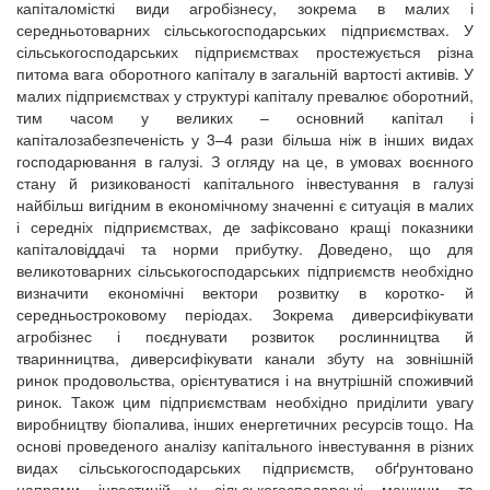
капіталомісткі види агробізнесу, зокрема в малих і
середньотоварних сільськогосподарських підприємствах. У
сільськогосподарських підприємствах простежується різна
питома вага оборотного капіталу в загальній вартості активів. У
малих підприємствах у структурі капіталу превалює оборотний,
тим часом у великих – основний капітал і
капіталозабезпеченість у 3–4 рази більша ніж в інших видах
господарювання в галузі. З огляду на це, в умовах воєнного
стану й ризикованості капітального інвестування в галузі
найбільш вигідним в економічному значенні є ситуація в малих
і середніх підприємствах, де зафіксовано кращі показники
капіталовіддачі та норми прибутку. Доведено, що для
великотоварних сільськогосподарських підприємств необхідно
визначити економічні вектори розвитку в коротко- й
середньостроковому періодах. Зокрема диверсифікувати
агробізнес і поєднувати розвиток рослинництва й
тваринництва, диверсифікувати канали збуту на зовнішній
ринок продовольства, орієнтуватися і на внутрішній споживчий
ринок. Також цим підприємствам необхідно приділити увагу
виробництву біопалива, інших енергетичних ресурсів тощо. На
основі проведеного аналізу капітального інвестування в різних
видах сільськогосподарських підприємств, обґрунтовано
напрями інвестицій у сільськогосподарські машини та