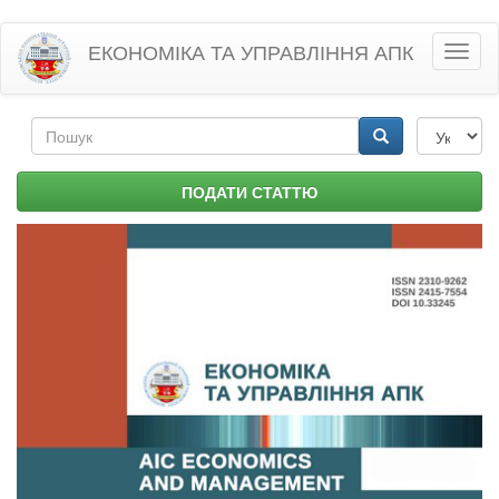
Перейти
ЕКОНОМІКА ТА УПРАВЛІННЯ АПК
Toggl
до
naviga
основного
матеріалу
Пошукова
форма
Пошук
ПОДАТИ СТАТТЮ