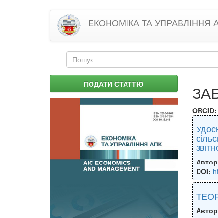
Перейти
ЕКОНОМІКА ТА УПРАВЛІННЯ 
до
основного
матеріалу
Пошукова
форма
Пошук
ПОДАТИ СТАТТЮ
ЗА
ORCID
Удоск
сільс
звітн
Автор
DOI:
h
ТЕОР
Автор