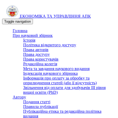
Перейти
до
ЕКОНОМІКА ТА УПРАВЛІННЯ АПК
основного
матеріалу
Toggle navigation
Головна
Про науковий збірник
Історія
Політика відкритого доступу
Права авторів
Права доступу
Права користувачів
Редакційна колегія
Мета та завдання наукового видання
Індексація наукового збірника
Інформація про оплату за обробку та
оприлюднення статей (або її відсутність)
Звільнення від оплати для здобувачів III рівня
вищої освіти (PhD)
Автору
Подання статті
Правила публікації
Публікаційна етика та редакційна політика
видання