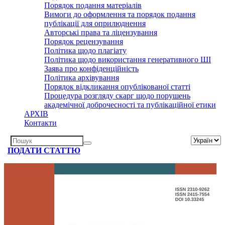
Порядок подання матеріалів
Вимоги до оформлення та порядок подання
публікації для оприлюднення
Авторські права та ліцензування
Порядок рецензування
Політика щодо плагіату
Політика щодо використання генеративного ШІ
Заява про конфіденційність
Політика архівування
Порядок відкликання опублікованої статті
Процедура розгляду скарг щодо порушень
академічної доброчесності та публікаційної етики
АРХІВ
Контакти
Пошукова
ПОДАТИ СТАТТЮ
Пошук
форма