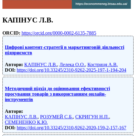
КАПІНУС Л.В.
ORCID:
https://orcid.org/0000-0002-6135-7885
Цифрові контент-стратегії в маркетинговій діяльності
підприємств
Автори:
КАПІНУС Л.В.
,
Лелека О.О.
,
Костриця А.В.
DOI:
https://doi.org/10.33245/2310-9262-2025-197-1-194-204
Методичний підхід до оцінювання ефективності
просування товарів з використанням онлайн-
інструментів
Автори:
КАПІНУС Л.В.
,
РОЗУМЕЙ С.Б.
,
СКРИГУН Н.П.
,
СЕМЕНЕНКО К.Ю.
DOI:
https://doi.org/10.33245/2310-9262-2020-159-2-157-167