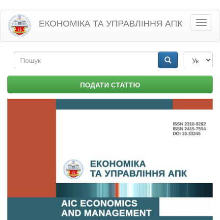
Перейти
ЕКОНОМІКА ТА УПРАВЛІННЯ АПК
Toggl
до
naviga
основного
матеріалу
Пошукова
форма
Пошук
ПОДАТИ СТАТТЮ