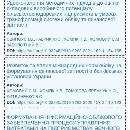
Удосконалення методичних підходів до оцінки
складових виробничого потенціалу
сільськогосподарських підприємств в умовах
трансформації системи обліку та фінансової
звітності
Автори:
СВИНОУС І.В.
,
ГАВРИК Л.Ю.
,
ХОМЯК Н.В.
,
ХОМОВИЙ С.М.
,
ЗАБОЛОТНИЙ В.С.
DOI:
https://doi.org/10.33245/2310-9262-2021-162-1-154-165
Розвиток та вплив міжнародних норм обліку на
формування фінансової звітності в банківських
установах України
Автори:
ХОМОВИЙ С.М.
,
ХОМЯК Н.В.
,
ТОМІЛОВА-ЯРЕМЧУК Н.О.
,
ЛИТВИНЕНКО В.С.
DOI:
https://doi.org/10.33245/2310-9262-2020-159-2-115-123
ФОРМУВАННЯ ІНФОРМАЦІЙНО-ОБЛІКОВОГО
ЗАБЕЗПЕЧЕННЯ ПРОЦЕСУ УПРАВЛІННЯ
ВИТРАТАМИ НА ПІДПРИЄМСТВАХ ЯЄЧНОГО