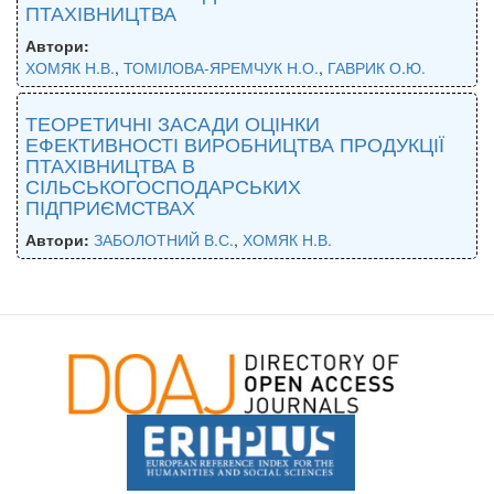
ПТАХІВНИЦТВА
Автори:
ХОМЯК Н.В.
,
ТОМІЛОВА-ЯРЕМЧУК Н.О.
,
ГАВРИК О.Ю.
ТЕОРЕТИЧНІ ЗАСАДИ ОЦІНКИ
ЕФЕКТИВНОСТІ ВИРОБНИЦТВА ПРОДУКЦІЇ
ПТАХІВНИЦТВА В
СІЛЬСЬКОГОСПОДАРСЬКИХ
ПІДПРИЄМСТВАХ
Автори:
ЗАБОЛОТНИЙ В.С.
,
ХОМЯК Н.В.