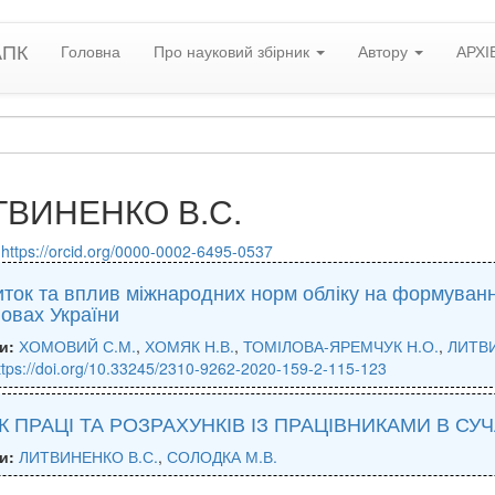
АПК
Головна
Про науковий збірник
Автору
АРХІ
ТВИНЕНКО В.С.
:
https://orcid.org/0000-0002-6495-0537
ток та вплив міжнародних норм обліку на формування
овах України
и:
ХОМОВИЙ С.М.
,
ХОМЯК Н.В.
,
ТОМІЛОВА-ЯРЕМЧУК Н.О.
,
ЛИТВИ
ttps://doi.org/10.33245/2310-9262-2020-159-2-115-123
К ПРАЦІ ТА РОЗРАХУНКІВ ІЗ ПРАЦІВНИКАМИ В С
и:
ЛИТВИНЕНКО В.С.
,
СОЛОДКА М.В.