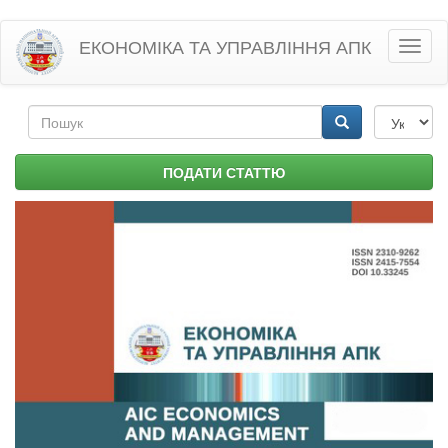
Перейти
ЕКОНОМІКА ТА УПРАВЛІННЯ АПК
Toggl
до
naviga
основного
матеріалу
Пошукова
форма
Пошук
ПОДАТИ СТАТТЮ