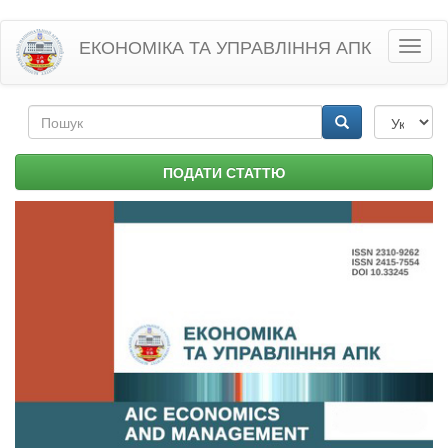
Перейти
ЕКОНОМІКА ТА УПРАВЛІННЯ АПК
Toggl
до
naviga
основного
матеріалу
Пошукова
форма
Пошук
ПОДАТИ СТАТТЮ