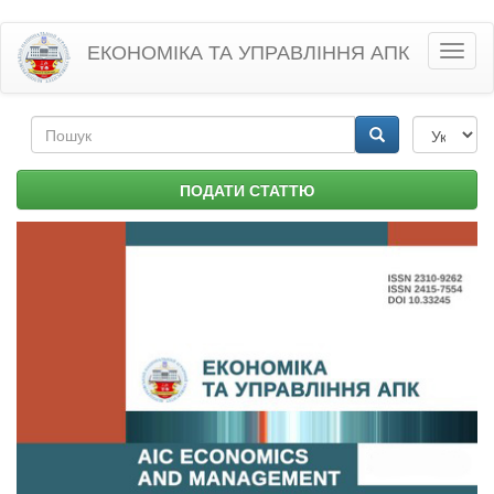
Перейти
ЕКОНОМІКА ТА УПРАВЛІННЯ АПК
Toggl
до
naviga
основного
матеріалу
Пошукова
форма
Пошук
ПОДАТИ СТАТТЮ