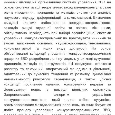
чинники впливу на організаційну систему управління ЗВО на
основі систематизації теоретичних засад менеджменту, а саме
рівнів управління, принципів та методів, системного аналізу,
наукового підходу, диференціації та комплексності. Визначено
складові системи забезпечення конкурентоспроможності
закладів вищої аграрної освіти та зв’язки між ними,
обґрунтовано необхідність при виборі організаційної системи
управління конкурентоспроможністю враховувати чинників та
умови здійснення освітньої, науково-дослідної, інноваційної,
консультативної та інших видів діяльності. На основі
обґрунтованої концепції управління конкурентоспроможністю
аграрних ЗВО розроблено логічну модель у вигляді сукупності
принципів, методів та інструментів, які поєднують стратегію
розвитку та тактичний, оперативний менеджмент діяльності,
адаптованих до сучасних тенденцій їх розвитку, динамічної
невизначеності ринкового середовища, а також цілісної
концепції посилення наявних конкурентних переваг та
формування нових у вигляді ціннісних орієнтирів.
Запропоновано алгоритм управління
конкурентоспроможністю, який являє собою сукупність
взаємопов’язаних методологічних положень, на яких базується
логіка процесу управління конкурентоспроможністю ЗВО,
відображає її ситуативний прояв, систему впорядкованих та