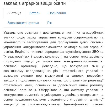
закладів аграрної вищої освіти
Анотація
Автори
Посилання
Завантажити статью
Рік
Узагальнено результати досліджень вітчизняних та зарубіжних
вчених щодо засад управління конкурентоспроможністю та
можливого їх застосування для формування дієвої системи
управління конкурентоспроможністю закладів вищої аграрної
освіти. Виділено чинники середовища функціонування ЗВО та
їх взаємозв’язки і взаємозалежності, на основі яких доцільно
формувати підхід до управління конкурентоспроможністю
освітньої організації. Доведено, що врахування змін у
зовнішньому середовищі на рівні стратегічного управління
дозволяє виявити нові можливості та загрози, розробити
заходи з подолання кризових явищ, що сприятиме реалізації
стратегічної мети, основних та допоміжних цілей розвитку
освітньої організації. Обґрунтовано, що систему управління
конкурентоспроможністю університету доцільно створювати на
основі поєднання системи стратегічного управління, ціннісної
концепції та ризик-менеджменту. Ідентифіковано основні