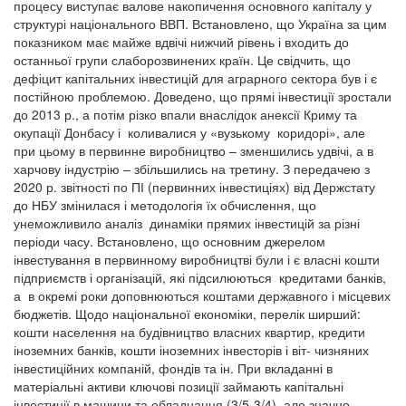
процесу виступає валове накопичення основного капіталу у
структурі національного ВВП. Встановлено, що Україна за цим
показником має майже вдвічі нижчий рівень і входить до
останньої групи слаборозвинених країн. Це свідчить, що
дефіцит капітальних інвестицій для аграрного сектора був і є
постійною проблемою. Доведено, що прямі інвестиції зростали
до 2013 р., а потім різко впали внаслідок анексії Криму та
окупації Донбасу і коливалися у «вузькому коридорі», але
при цьому в первинне виробництво – зменшились удвічі, а в
харчову індустрію – збільшились на третину. З передачею з
2020 р. звітності по ПІ (первинних інвестиціях) від Держстату
до НБУ змінилася і методологія їх обчислення, що
унеможливило аналіз динаміки прямих інвестицій за різні
періоди часу. Встановлено, що основним джерелом
інвестування в первинному виробництві були і є власні кошти
підприємств і організацій, які підсилюються кредитами банків,
а в окремі роки доповнюються коштами державного і місцевих
бюджетів. Щодо національної економіки, перелік ширший:
кошти населення на будівництво власних квартир, кредити
іноземних банків, кошти іноземних інвесторів і віт- чизняних
інвестиційних компаній, фондів та ін. При вкладанні в
матеріальні активи ключові позиції займають капітальні
інвестиції в машини та обладнання (3/5-3/4), але значно