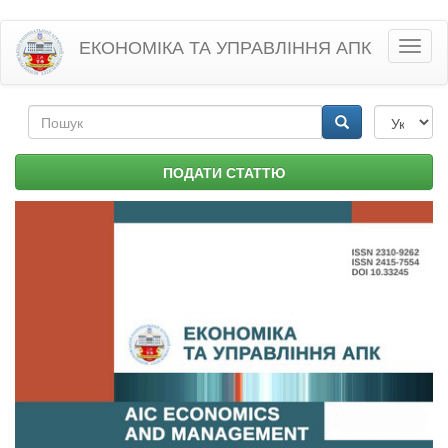
Перейти
ЕКОНОМІКА ТА УПРАВЛІННЯ АПК
Toggl
до
naviga
основного
матеріалу
Пошукова
форма
Пошук
ПОДАТИ СТАТТЮ