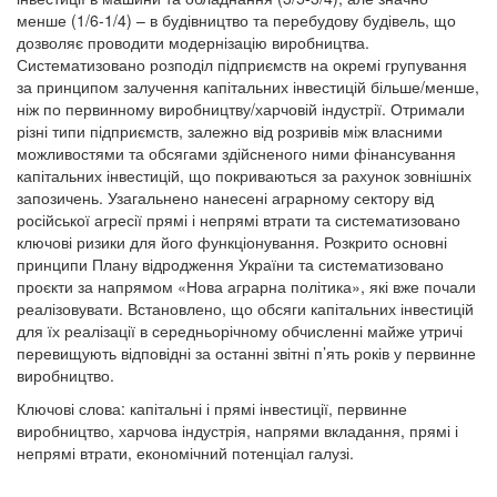
менше (1/6-1/4) – в будівництво та перебудову будівель, що
дозволяє проводити модернізацію виробництва.
Систематизовано розподіл підприємств на окремі групування
за принципом залучення капітальних інвестицій більше/менше,
ніж по первинному виробництву/харчовій індустрії. Отримали
різні типи підприємств, залежно від розривів між власними
можливостями та обсягами здійсненого ними фінансування
капітальних інвестицій, що покриваються за рахунок зовнішніх
запозичень. Узагальнено нанесені аграрному сектору від
російської агресії прямі і непрямі втрати та систематизовано
ключові ризики для його функціонування. Розкрито основні
принципи Плану відродження України та систематизовано
проєкти за напрямом «Нова аграрна політика», які вже почали
реалізовувати. Встановлено, що обсяги капітальних інвестицій
для їх реалізації в середньорічному обчисленні майже утричі
перевищують відповідні за останні звітні п’ять років у первинне
виробництво.
Ключові слова: капітальні і прямі інвестиції, первинне
виробництво, харчова індустрія, напрями вкладання, прямі і
непрямі втрати, економічний потенціал галузі.