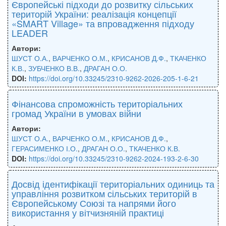
Європейські підходи до розвитку сільських
територій України: реалізація концепції
«SMART Village» та впровадження підходу
LEADER
Автори:
ШУСТ О.А.
,
ВАРЧЕНКО О.М.
,
КРИСАНОВ Д.Ф.
,
ТКАЧЕНКО
К.В.
,
ЗУБЧЕНКО В.В.
,
ДРАГАН О.О.
DOI:
https://doi.org/10.33245/2310-9262-2026-205-1-6-21
Фінансова спроможність територіальних
громад України в умовах війни
Автори:
ШУСТ О.А.
,
ВАРЧЕНКО О.М.
,
КРИСАНОВ Д.Ф.
,
ГЕРАСИМЕНКО І.О.
,
ДРАГАН О.О.
,
ТКАЧЕНКО К.В.
DOI:
https://doi.org/10.33245/2310-9262-2024-193-2-6-30
Досвід ідентифікації територіальних одиниць та
управління розвитком сільських територій в
Європейському Союзі та напрями його
використання у вітчизняній практиці