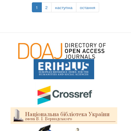
1
2
наступна
остання