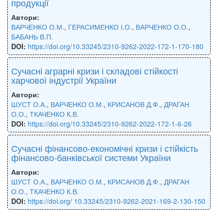
продукції
Автори:
ВАРЧЕНКО О.М.
,
ГЕРАСИМЕНКО І.О.
,
ВАРЧЕНКО О.О.
,
БАБАНЬ В.П.
DOI:
https://doi.org/10.33245/2310-9262-2022-172-1-170-180
Сучасні аграрні кризи і складові стійкості
харчової індустрії України
Автори:
ШУСТ О.А.
,
ВАРЧЕНКО О.М.
,
КРИСАНОВ Д.Ф.
,
ДРАГАН
О.О.
,
ТКАЧЕНКО К.В.
DOI:
https://doi.org/10.33245/2310-9262-2022-172-1-6-26
Сучасні фінансово-економічні кризи і стійкість
фінансово-банківської системи України
Автори:
ШУСТ О.А.
,
ВАРЧЕНКО О.М.
,
КРИСАНОВ Д.Ф.
,
ДРАГАН
О.О.
,
ТКАЧЕНКО К.В.
DOI:
https://doi.org/ 10.33245/2310-9262-2021-169-2-130-150