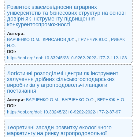
Розвиток взаємовідносин аграрних
університетів та бізнесових структур на основі
довіри як інструменту підвищення
конкурентоспроможності
Автори:
ВАРЧЕНКО О.М.
,
КРИСАНОВ Д.Ф.
,
ГРИНЧУК Ю.С.
,
РИБАК
Н.О.
DOI:
https://doi.org/ doi: 10.33245/2310-9262-2022-177-2-112-123
Логістичні розподільчі центри як інструмент
залучення дрібних сільськогосподарських
виробників у агропродовольчі ланцюги
постачання
Автори:
ВАРЧЕНКО О.М.
,
ВАРЧЕНКО О.О.
,
ВЕРНЮК Н.О.
DOI:
https://doi.org/doi: 10.33245/2310-9262-2022-177-2-87-97
Теоретичні засади розвитку екологічного
маркетингу на ринку агропродовольчої