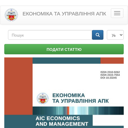
Перейти
ЕКОНОМІКА ТА УПРАВЛІННЯ АПК
Toggl
до
naviga
основного
матеріалу
Пошукова
форма
Пошук
ПОДАТИ СТАТТЮ