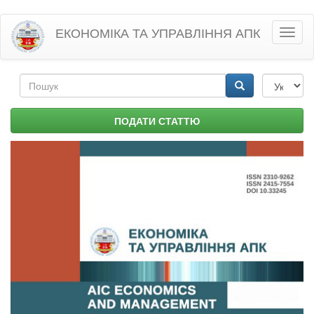
Перейти
ЕКОНОМІКА ТА УПРАВЛІННЯ АПК
Toggl
до
naviga
основного
матеріалу
Пошукова
форма
Пошук
ПОДАТИ СТАТТЮ