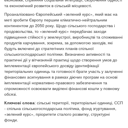
та економічний розвиток в сільській місцевості.
Проаналізовано Європейський «зелений курс», який має на
меті зробити Європу першим кліматично-нейтральним
континентом до 2050 року. Щодо сільського господарства і
продовольства, то «зелений курс» передбачає заходи
підвищення стійкості у землеустрої, виробництві та споживанні
продуктів харчування, зокрема, за допомогою заходів, які
будуть включені до стратегічних планів спільної
сільськогосподарської політики. Визначено активності та
практичні дії у вітчизняній практиці щодо створення умов до
імплементації європейського досвіду ідентифікації
територіальних одиниць та готовності брати участь у залученні
фінансових асигнування в рамках діючих програм на основі
імплементації нормативно-правового забезпечення та
спроможності освоювати виділені фінансові кошти у повному
обсязі.
Ключові слова
: сільські території, територіальні одиниці, ССП
- спільна сільськогосподарська політика, фонд згуртування,
«зелений курс», пріоритети сталого розвитку, структурні
фонди.