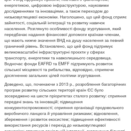
енергетикою, цифровою інфраструктурою, науковими
дослідженнями та інноваціями, а також переходом до
низьковуглецевої економіки. Наголошено, що цей фонд сприяє
зайнятості, соціальній інтеграції та розвитку навичок
населення. Розглянуто особливості фонду згуртування, який
передбачає надання фінансової допомоги країнам-членам,
що мають нижче значення ВНД на душу населення за певний
граничний рівень. Встановлено, що цей фонд підтримує
великомасштабні інфраструктурні проєкти у сферах
транспорту, енергетики та навколишнього середовища.
Водночас фонди EAFRD та EMFF підтримують розвиток
сільської місцевості та рибальства, відповідно, сприяючи
досягненню загальних цілей політики згуртування.
Доведено, що, починаючи з 2013 р., розроблення багаторічних
програм розвитку сільських території країн ЄС було
зосереджено на шести пріоритетах сталого розвитку: сприяння
передачі знань та інновацій; підвищення
конкурентоспроможності; сприяння організації продовольчого
виробничого ланцюга й управління ризиками; відновлення,
збереження і розвиток екосистем; підвищення ефективності
використання ресурсів і перехід до низьковуглецевої
економіки; сприяння соціальній інтеграції, скорочення бідності