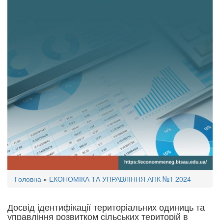
Ви
Головна
»
ЕКОНОМІКА ТА УПРАВЛІННЯ АПК №1 2024
є
тут
Досвід ідентифікації територіальних одиниць та
управління розвитком сільських територій в