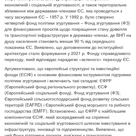
економічній і соціальній згуртованості, а також територіальне
зближення між державами-членами ЄС, яка проводиться з
часу заснування ЄС – 1957 р. У 1992 р. було створено
четвертий фонд політики згуртування – Фонд згуртування (ФЗ)
для фінансування проєктів щодо покращення стану довкілля
та транспортної інфраструктури в державах-членах, де ВНП на
душу населення становить менше 90 % від середнього
показника ЄС. Виявлено, що доповненням до інституційної
архітектури стало формування у 2021 р. Фонду справедливого
переходу, який відповідає парадигмі «зеленого» переходу ЄС.
Аргументовано, що європейські структурні та інвестиційні
фонди (ЄСІФ) є основним фінансовим інструментом підтримки
політики згуртування і включають такі складові: ЄФРР
(Європейський фонд регіонального розвитку), ЄСФ
(Європейський соціальний фонд), Фонд згуртування (ФЗ),
Європейський сільськогосподарський фонд розвитку сільських
територій (EAFRD) і Європейський фонд морського та рибного
господарства (EMFF). Встановлено, що ЄФРР є найбільшим
компонентом ЄСІФ, який зосереджений на сприянні
економічній та соціальній згуртованості шляхом інвестування в
інфраструктуру, інновації та підприємництво. Виявлено, що
цей Фонд підтримує проєкти, пов’язані з транспортом,