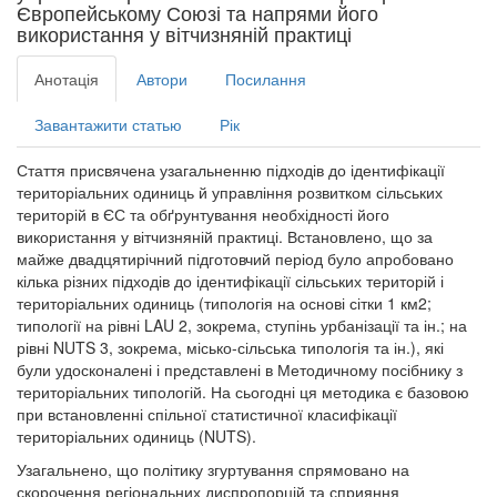
Європейському Союзі та напрями його
використання у вітчизняній практиці
Анотація
Автори
Посилання
Завантажити статью
Рік
Стаття присвячена узагальненню підходів до ідентифікації
територіальних одиниць й управління розвитком сільських
територій в ЄС та обґрунтування необхідності його
використання у вітчизняній практиці. Встановлено, що за
майже двадцятирічний підготовчий період було апробовано
кілька різних підходів до ідентифікації сільських територій і
територіальних одиниць (типологія на основі сітки 1 км2;
типології на рівні LAU 2, зокрема, ступінь урбанізації та ін.; на
рівні NUTS 3, зокрема, місько-сільська типологія та ін.), які
були удосконалені і представлені в Методичному посібнику з
територіальних типологій. На сьогодні ця методика є базовою
при встановленні спільної статистичної класифікації
територіальних одиниць (NUTS).
Узагальнено, що політику згуртування спрямовано на
скорочення регіональних диспропорцій та сприяння