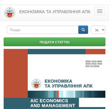
Перейти
ЕКОНОМІКА ТА УПРАВЛІННЯ АПК
Toggl
до
naviga
основного
матеріалу
Пошукова
форма
Пошук
ПОДАТИ СТАТТЮ