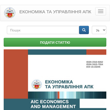
Перейти
ЕКОНОМІКА ТА УПРАВЛІННЯ АПК
Toggl
до
naviga
основного
матеріалу
Пошукова
форма
Пошук
ПОДАТИ СТАТТЮ