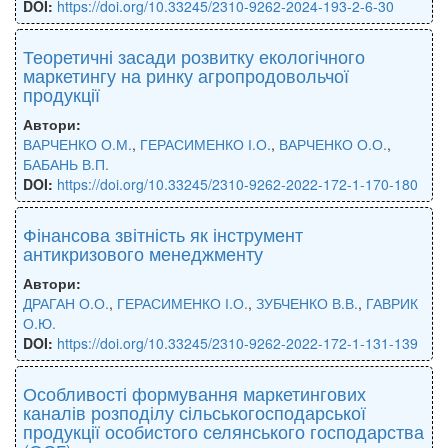
DOI:
https://doi.org/10.33245/2310-9262-2024-193-2-6-30
Теоретичні засади розвитку екологічного
маркетингу на ринку агропродовольчої
продукції
Автори:
ВАРЧЕНКО О.М.
,
ГЕРАСИМЕНКО І.О.
,
ВАРЧЕНКО О.О.
,
БАБАНЬ В.П.
DOI:
https://doi.org/10.33245/2310-9262-2022-172-1-170-180
Фінансова звітність як інструмент
антикризового менеджменту
Автори:
ДРАГАН О.О.
,
ГЕРАСИМЕНКО І.О.
,
ЗУБЧЕНКО В.В.
,
ГАВРИК
О.Ю.
DOI:
https://doi.org/10.33245/2310-9262-2022-172-1-131-139
Особливості формування маркетингових
каналів розподілу сільськогосподарської
продукції особистого селянського господарства