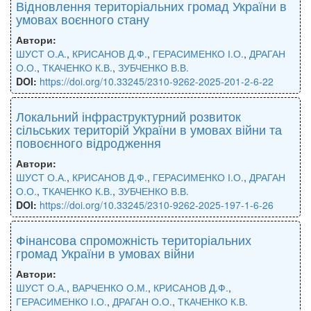
Відновлення територіальних громад України в
умовах воєнного стану
Автори:
ШУСТ О.А.
,
КРИСАНОВ Д.Ф.
,
ГЕРАСИМЕНКО І.О.
,
ДРАГАН
О.О.
,
ТКАЧЕНКО К.В.
,
ЗУБЧЕНКО В.В.
DOI:
https://doi.org/10.33245/2310-9262-2025-201-2-6-22
Локальний інфраструктурний розвиток
сільських територій України в умовах війни та
повоєнного відродження
Автори:
ШУСТ О.А.
,
КРИСАНОВ Д.Ф.
,
ГЕРАСИМЕНКО І.О.
,
ДРАГАН
О.О.
,
ТКАЧЕНКО К.В.
,
ЗУБЧЕНКО В.В.
DOI:
https://doi.org/10.33245/2310-9262-2025-197-1-6-26
Фінансова спроможність територіальних
громад України в умовах війни
Автори:
ШУСТ О.А.
,
ВАРЧЕНКО О.М.
,
КРИСАНОВ Д.Ф.
,
ГЕРАСИМЕНКО І.О.
,
ДРАГАН О.О.
,
ТКАЧЕНКО К.В.