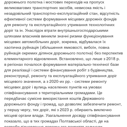
дорожнього полотна і мостових переходів на пропуск
великовагових транспортних засобів, невисока якість і
незадовільний транспортно-експлуатаційний стан, відсутність
ефективної системи формування місцевих дорожніх фондів
для ремонту та експлуатаційного утримання технологічних
доріг та ін. Унаслідок втрати внутрішньогосподарськими
шляхами власників виникли значні ризики функціонування
місцевих автомобільних доріг, зокрема, відбувалася їх
хаотична руйнація (збільшення ямковості, вибоїн, повна
руйнація окремих ділянок дорожнього полотна) без перспектив
елементарного відновлення. Встановлено, що лише з 2018 р.
в регіонах почалося формування матеріально-технічної бази
для реалізації і системи фінансування робіт з будівництва,
реконструкції, ремонту та експлуатаційного утримання доріг
місцевого значення, а з 2020-их рр. - системи ремонту
місцевих доріг і вулиць населених пунктів на умовах
співфінансування з територіальними громадами. Це
передбачає сумісне використання коштів Державного
дорожнього фонду і громад, що дозволяє забезпечити ремонт,
у першу чергу, тих доріг, які з 2023 р. обирають виключно
місцеві органи влади. Узагальнення досвіду співфінансування
показало, що в тих громадах Полтавської області, де на
потреби відновлення дорожнього покриття залучали