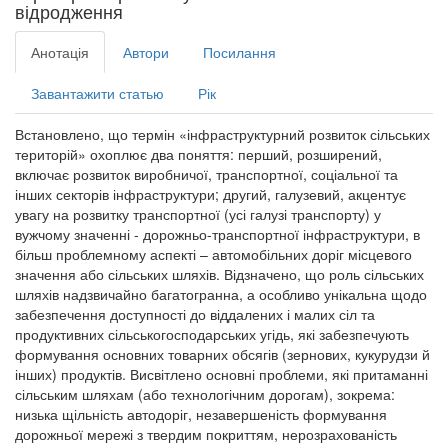
відродження
Анотація
Автори
Посилання
Завантажити статью
Рік
Встановлено, що термін «інфраструктурний розвиток сільських
територій» охоплює два поняття: перший, розширений,
включає розвиток виробничої, транспортної, соціальної та
інших секторів інфраструктури; другий, галузевий, акцентує
увагу на розвитку транспортної (усі галузі транспорту) у
вужчому значенні - дорожньо-транспортної інфраструктури, в
більш проблемному аспекті – автомобільних доріг місцевого
значення або сільських шляхів. Відзначено, що роль сільських
шляхів надзвичайно багатогранна, а особливо унікальна щодо
забезпечення доступності до віддалених і малих сіл та
продуктивних сільськогосподарських угідь, які забезпечують
формування основних товарних обсягів (зернових, кукурудзи й
інших) продуктів. Висвітлено основні проблеми, які притаманні
сільським шляхам (або технологічним дорогам), зокрема:
низька щільність автодоріг, незавершеність формування
дорожньої мережі з твердим покриттям, нерозрахованість