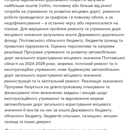
найбільше коштів (тобто, половину або більше від річної
потреби на утримання та розвиток місцевих доріг), ремонтні
роботи проводилися за графіком і в повному обсязі, а за
недофінансування – в останню чергу або переносилися на
пізніше. Для вирішення проблем ремонту та утримання доріг
місцевого значення залучались кошти Державного дорожнього
фонду, Полтавського обласного бюджету, бюджетів громад та
приватних підприємств. Оцінено перспективи та напрями
реалізації Програми утримання та розвитку автомобільних
доріг загального користування місцевого значення Полтавської
області на 2024-2028 роки, зокрема: поточний ремонт та їх
експлуатаційне утримання; нове будівництво автомобільних
доріг загального користування місцевого значення;
реконструкція та їх капітальний ремонт. Реалізація зазначеної
Програми базується на довгостроковому плануванні та
фінансуванні чітко визначених завдань і заходів щодо
експлуатаційного утримання та відновлення мережі
автомобільних доріг загального користування місцевого
значення й мостів на них за кошти Державного бюджету,
обласного бюджету, бюджетів сільських, селищних, міських
громад та інших джерел.
Ключові слова:
інфраструктура сільських територій,