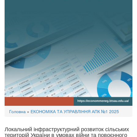
Ви
Головна
»
ЕКОНОМІКА ТА УПРАВЛІННЯ АПК №1 2025
є
тут
Локальний інфраструктурний розвиток сільських
територій України в умовах війни та повоєнного