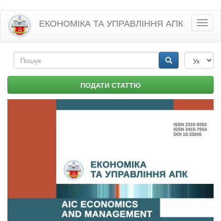
Перейти
ЕКОНОМІКА ТА УПРАВЛІННЯ АПК
Toggl
до
naviga
основного
матеріалу
Пошукова
форма
Пошук
ПОДАТИ СТАТТЮ