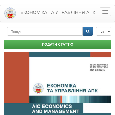
Перейти
ЕКОНОМІКА ТА УПРАВЛІННЯ АПК
Toggl
до
naviga
основного
матеріалу
Пошукова
форма
Пошук
ПОДАТИ СТАТТЮ