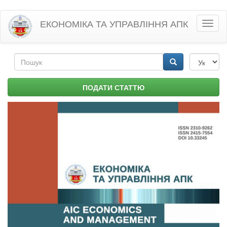
Перейти
ЕКОНОМІКА ТА УПРАВЛІННЯ АПК
Toggl
до
naviga
основного
матеріалу
Пошукова
форма
Пошук
ПОДАТИ СТАТТЮ