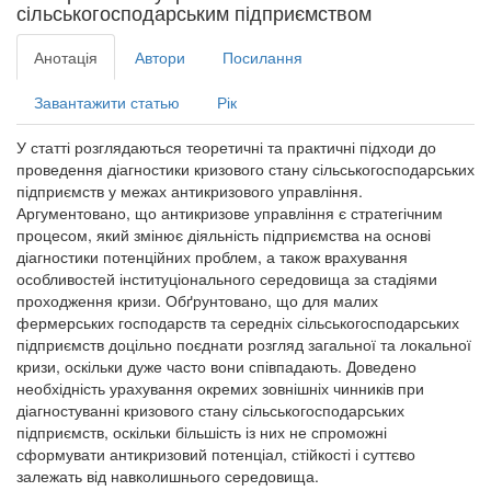
сільськогосподарським підприємством
Анотація
Автори
Посилання
Завантажити статью
Рік
У статті розглядаються теоретичні та практичні підходи до
проведення діагностики кризового стану сільськогосподарських
підприємств у межах антикризового управління.
Аргументовано, що антикризове управління є стратегічним
процесом, який змінює діяльність підприємства на основі
діагностики потенційних проблем, а також врахування
особливостей інституціонального середовища за стадіями
проходження кризи. Обґрунтовано, що для малих
фермерських господарств та середніх сільськогосподарських
підприємств доцільно поєднати розгляд загальної та локальної
кризи, оскільки дуже часто вони співпадають. Доведено
необхідність урахування окремих зовнішніх чинників при
діагностуванні кризового стану сільськогосподарських
підприємств, оскільки більшість із них не спроможні
сформувати антикризовий потенціал, стійкості і суттєво
залежать від навколишнього середовища.