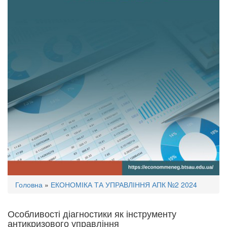
Ви
Головна
»
ЕКОНОМІКА ТА УПРАВЛІННЯ АПК №2 2024
є
тут
Особливості діагностики як інструменту
антикризового управління