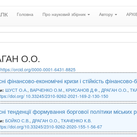
АПК
Головна
Про науковий збірник
Автору
АРХІ
ГАН О.О.
:
https://orcid.org/0000-0001-6431-8825
ні фінансово-економічні кризи і стійкість фінансово-
и:
ШУСТ О.А.
,
ВАРЧЕНКО О.М.
,
КРИСАНОВ Д.Ф.
,
ДРАГАН О.О.
,
ТКА
ttps://doi.org/ 10.33245/2310-9262-2021-169-2-130-150
ні тенденції формування боргової політики міських 
и:
БОЙКО С.В.
,
ДРАГАН О.О.
,
ТКАЧЕНКО К.В.
ttps://doi.org/10.33245/2310-9262-2020-155-1-56-67