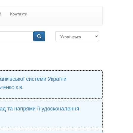
В
Контакти
банківської системи України
ЧЕНКО К.В.
рад та напрями її удосконалення