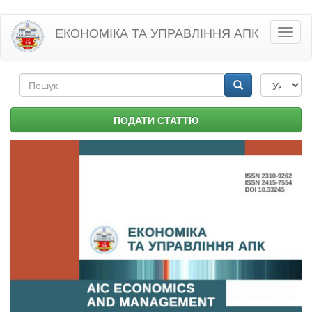
Перейти
ЕКОНОМІКА ТА УПРАВЛІННЯ АПК
Toggl
до
naviga
основного
матеріалу
Пошукова
форма
Пошук
ПОДАТИ СТАТТЮ