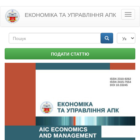
Перейти
ЕКОНОМІКА ТА УПРАВЛІННЯ АПК
Toggl
до
naviga
основного
матеріалу
Пошукова
форма
Пошук
ПОДАТИ СТАТТЮ