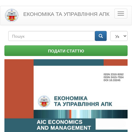
Перейти
ЕКОНОМІКА ТА УПРАВЛІННЯ АПК
Toggl
до
naviga
основного
матеріалу
Пошукова
форма
Пошук
ПОДАТИ СТАТТЮ