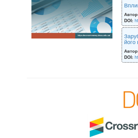
Вплив
Автор
DOI:
h
Заруб
його 
Автор
DOI:
h