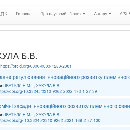
АПК
Головна
Про науковий збірник
Автору
АРХІ
УЛА Б.В.
:
https://orcid.org/0000-0003-4286-2381
авне регулювання інноваційного розвитку племінног
и:
ІБАТУЛЛІН М.І.
,
ХАХУЛА Б.В.
ttps://doi.org/10.33245/2310-9262-2022-173-1-27-39
мічні засади інноваційного розвитку племінного свин
и:
ІБАТУЛЛІН М.І.
,
ХАХУЛА Б.В.
ttps://doi.org/ 10.33245/2310-9262-2021-169-2-87-100