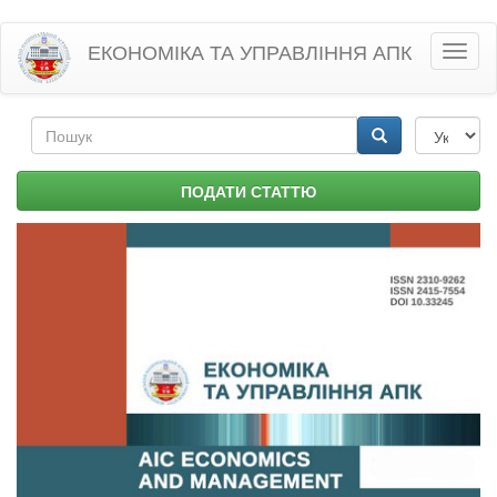
Перейти
ЕКОНОМІКА ТА УПРАВЛІННЯ АПК
Toggl
до
naviga
основного
матеріалу
Пошукова
форма
Пошук
ПОДАТИ СТАТТЮ