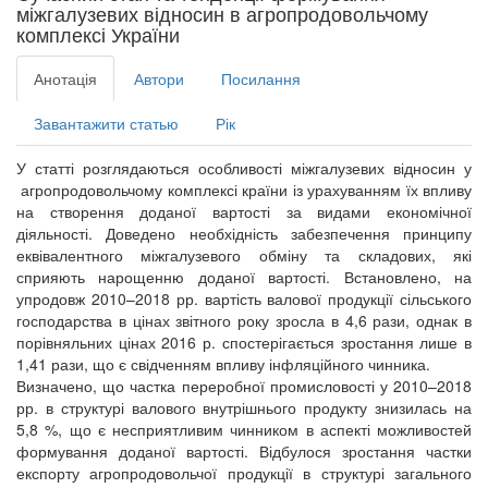
міжгалузевих відносин в агропродовольчому
комплексі України
Анотація
Автори
Посилання
Завантажити статью
Рік
У статті розглядаються особливості міжгалузевих відносин у
агропродовольчому комплексі країни із урахуванням їх впливу
на створення доданої вартості за видами економічної
діяльності. Доведено необхідність забезпечення принципу
еквівалентного міжгалузевого обміну та складових, які
сприяють нарощенню доданої вартості. Встановлено, на
упродовж 2010–2018 рр. вартість валової продукції сільського
господарства в цінах звітного року зросла в 4,6 рази, однак в
порівняльних цінах 2016 р. спостерігається зростання лише в
1,41 рази, що є свідченням впливу інфляційного чинника.
Визначено, що частка переробної промисловості у 2010–2018
рр. в структурі валового внутрішнього продукту знизилась на
5,8 %, що є несприятливим чинником в аспекті можливостей
формування доданої вартості. Відбулося зростання частки
експорту агропродовольчої продукції в структурі загального