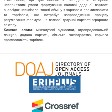
несприятливі умови формування валової доданої вартості
внаслідок нееквівалентності обміну з харчовою промисловістю
та торгівлею, що потребує запровадження процесу
регулювання формування валової доданої вартості аграрного
сектору.
Ключові слова
: міжгалузеві відносини, агропродовольчий
ланцюг, додана вартість, сільське господарство, харчова
промисловість, торгівля.