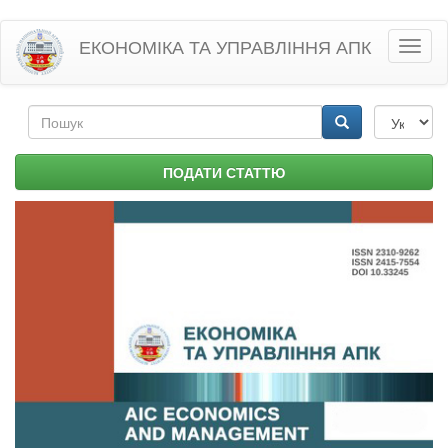
Перейти
ЕКОНОМІКА ТА УПРАВЛІННЯ АПК
Toggl
до
naviga
основного
матеріалу
Пошукова
форма
Пошук
ПОДАТИ СТАТТЮ