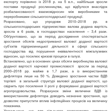
експорту порівняно із 2018 р. на 5 в.п., найбільше зросли
поставки продукції рослинництва, що відбулося внаслідок
розбалансованості взаємовідносин між виробниками та
переробниками сільськогосподарської продукції.
Розраховано, що упродовж 2010–2018 рр. в
сільськогосподарських підприємствах валова додана вартість
зросла в 6 разів, в господарствах населення – 3,4 рази.
Обґрунтовано, що за період дослідження спостерігається
зростання обсягів недоотриманої валової доданої вартості
суб’єктів підприємницької діяльності в сфері сільського
господарства від порушення еквівалентності міжгалузевих
відносин, що посилює кризові процеси в галузі.
Встановлено, що в основних цінах обсяги виробництва валової
доданої вартості харчової промисловості зросли за період
2000–2018 рр. майже в 1,7 рази, а із використанням
дефлятора лише на 50 %. Доведено зростання частки ВДВ
торгівлі в загальній структурі валової доданої вартості, що
свідчить про посилення її ролі у формуванні доданої вартості
агропродовольства. Розрахунок зміни величини ВДВ із
використанням дефлятора доводить незначне зростання, що
дозволяє припустити вплив інфляційних процесів на величину
показника.
Узагальнено, що для сільського господарства створено