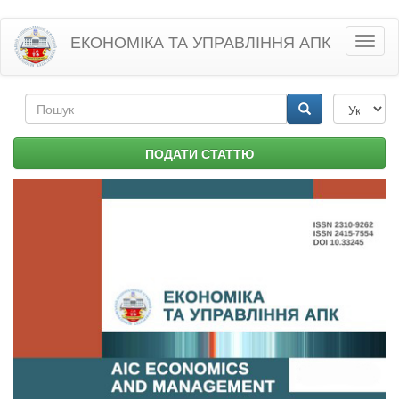
Перейти
ЕКОНОМІКА ТА УПРАВЛІННЯ АПК
Toggl
до
naviga
основного
матеріалу
Пошукова
форма
Пошук
ПОДАТИ СТАТТЮ