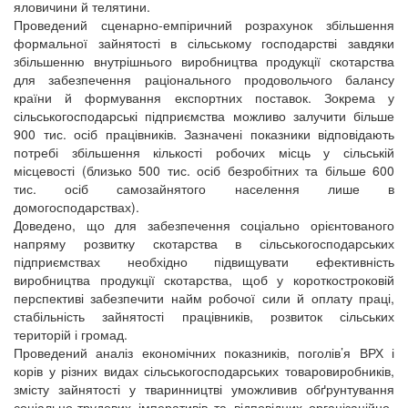
яловичини й телятини.
Проведений сценарно-емпіричний розрахунок збільшення
формальної зайнятості в сільському господарстві завдяки
збільшенню внутрішнього виробництва продукції скотарства
для забезпечення раціонального продовольчого балансу
країни й формування експортних поставок. Зокрема у
сільськогосподарські підприємства можливо залучити більше
900 тис. осіб працівників. Зазначені показники відповідають
потребі збільшення кількості робочих місць у сільській
місцевості (близько 500 тис. осіб безробітних та більше 600
тис. осіб самозайнятого населення лише в
домогосподарствах).
Доведено, що для забезпечення соціально орієнтованого
напряму розвитку скотарства в сільськогосподарських
підприємствах необхідно підвищувати ефективність
виробництва продукції скотарства, щоб у короткостроковій
перспективі забезпечити найм робочої сили й оплату праці,
стабільність зайнятості працівників, розвиток сільських
територій і громад.
Проведений аналіз економічних показників, поголів’я ВРХ і
корів у різних видах сільськогосподарських товаровиробників,
змісту зайнятості у тваринництві уможливив обґрунтування
соціально-трудових імперативів та відповідних організаційно-