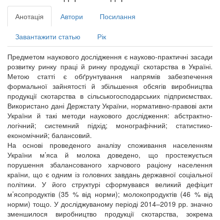
Анотація
Автори
Посилання
Завантажити статью
Рік
Предметом наукового дослідження є науково-практичні засади
розвитку ринку праці й ринку продукції скотарства в Україні.
Метою статті є обґрунтування напрямів забезпечення
формальної зайнятості й збільшення обсягів виробництва
продукції скотарства в сільськогосподарських підприємствах.
Використано дані Держстату України, нормативно-правові акти
України й такі методи наукового дослідження: абстрактно-
логічний; системний підхід; монографічний; статистико-
економічний; балансовий.
На основі проведеного аналізу споживання населенням
України м’яса й молока доведено, що простежується
порушення збалансованого харчового раціону населення
країни, що є одним із головних завдань державної соціальної
політики. У його структурі сформувався великий дефіцит
м’ясопродуктів (35 % від норми); молокопродуктів (46 % від
норми) тощо. У досліджуваному періоді 2014–2019 рр. значно
зменшилося виробництво продукції скотарства, зокрема