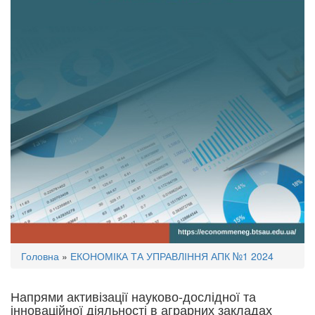
Ви
Головна
»
ЕКОНОМІКА ТА УПРАВЛІННЯ АПК №1 2024
є
тут
Напрями активізації науково-дослідної та
інноваційної діяльності в аграрних закладах