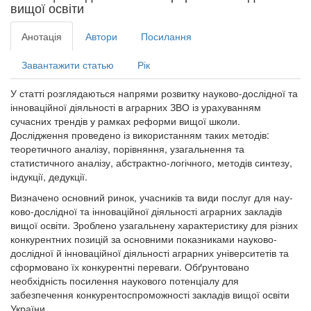
вищої освіти
Анотація
Автори
Посилання
Завантажити статью
Рік
У статті розглядаються напрями розвитку науково-дослідної та
інноваційної діяльності в аграрних ЗВО із урахуванням
сучасних трендів у рамках реформи вищої школи.
Дослідження проведено із використанням таких методів:
теоретичного аналізу, порівняння, узагальнення та
статистичного аналізу, абстрактно-логічного, методів синтезу,
індукції, дедукції.
Визначено основний ринок, учасників та види послуг для нау-
ково-дослідної та інноваційної діяльності аграрних закладів
вищої освіти. Зроблено узагальнену характеристику для різних
конкурентних позицій за основними показниками науково-
дослідної й інноваційної діяльності аграрних університетів та
сформовано їх конкурентні переваги. Обґрунтовано
необхідність посилення наукового потенціалу для
забезпечення конкурентоспроможності закладів вищої освіти
України.