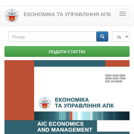
Перейти
ЕКОНОМІКА ТА УПРАВЛІННЯ АПК
Toggl
до
naviga
основного
матеріалу
Пошукова
форма
Пошук
ПОДАТИ СТАТТЮ