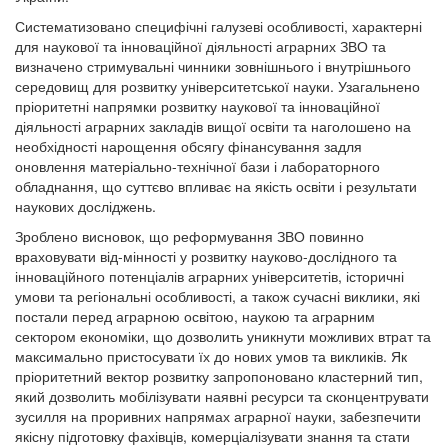
Систематизовано специфічні галузеві особливості, характерні
для наукової та інноваційної діяльності аграрних ЗВО та
визначено стримувальні чинники зовнішнього і внутрішнього
середовищ для розвитку університетської науки. Узагальнено
пріоритетні напрямки розвитку наукової та інноваційної
діяльності аграрних закладів вищої освіти та наголошено на
необхідності нарощення обсягу фінансування задля
оновлення матеріально-технічної бази і лабораторного
обладнання, що суттєво впливає на якість освіти і результати
наукових досліджень.
Зроблено висновок, що реформування ЗВО повинно
враховувати від-мінності у розвитку науково-дослідного та
інноваційного потенціалів аграрних університетів, історичні
умови та регіональні особливості, а також сучасні виклики, які
постали перед аграрною освітою, наукою та аграрним
сектором економіки, що дозволить уникнути можливих втрат та
максимально пристосувати їх до нових умов та викликів. Як
пріоритетний вектор розвитку запропоновано кластерний тип,
який дозволить мобілізувати наявні ресурси та сконцентрувати
зусилля на проривних напрямах аграрної науки, забезпечити
якісну підготовку фахівців, комерціалізувати знання та стати